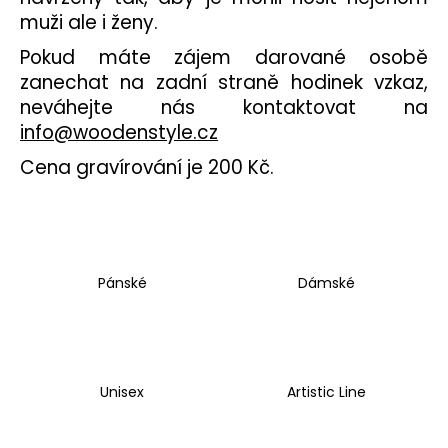
muži ale i ženy.
a
j
Pokud máte zájem darované osobě
í
zanechat na zadní straně hodinek vzkaz,
t
neváhejte nás kontaktovat na
?
info@woodenstyle.cz
Cena gravírování je 200 Kč.
HLEDAT
Pánské
Dámské
D
o
p
o
Unisex
Artistic Line
r
u