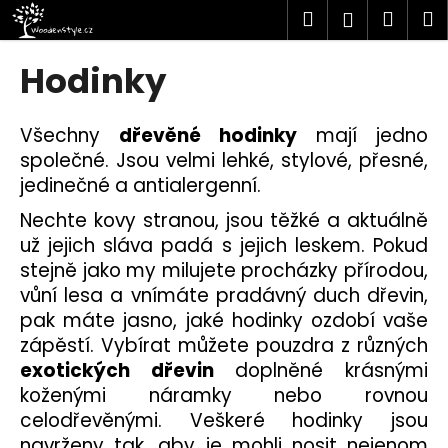
K
Přejít
Hledat
Náku
M
Přihlášen
na
o
obsah
Zpět
Zpět
košík
š
Hodinky
í
C
k
o
Všechny
dřevěné hodinky
mají jedno
p
společné. Jsou velmi lehké, stylové, přesné,
o
jedinečné a antialergenní.
t
Nechte kovy stranou, jsou těžké a aktuálně
ř
už jejich sláva padá s jejich leskem. Pokud
e
stejně jako my milujete procházky přírodou,
b
vůní lesa a vnímáte pradávný duch dřevin,
u
pak máte jasno, jaké
hodinky
ozdobí vaše
j
zápěstí. Vybírat můžete pouzdra z různých
e
exotických dřevin
doplněné krásnými
t
koženými náramky nebo rovnou
e
celodřevěnými. Veškeré hodinky jsou
n
navrženy tak, aby je mohli nosit nejenom