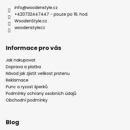
a
info
@
woodenstyle.cz
t
+420732447447 - pouze po 16. hod.
í
WoodenStyle.cz
woodenstylecz
Informace pro vás
Jak nakupovat
Doprava a platba
Návod jak zjistit velikost prstenu
Reklamace
Punc a ryzost šperků
Podmínky ochrany osobních údajů
Obchodní podmínky
Blog