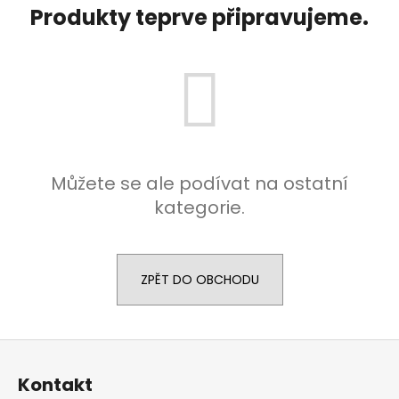
č
Produkty teprve připravujeme.
u
j
e
m
e
Můžete se ale podívat na ostatní
kategorie.
ZPĚT DO OBCHODU
Z
á
Kontakt
p