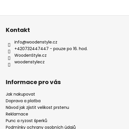
Z
á
Kontakt
p
a
info
@
woodenstyle.cz
t
+420732447447 - pouze po 16. hod.
í
WoodenStyle.cz
woodenstylecz
Informace pro vás
Jak nakupovat
Doprava a platba
Návod jak zjistit velikost prstenu
Reklamace
Punc a ryzost šperků
Podmínky ochrany osobních údajů