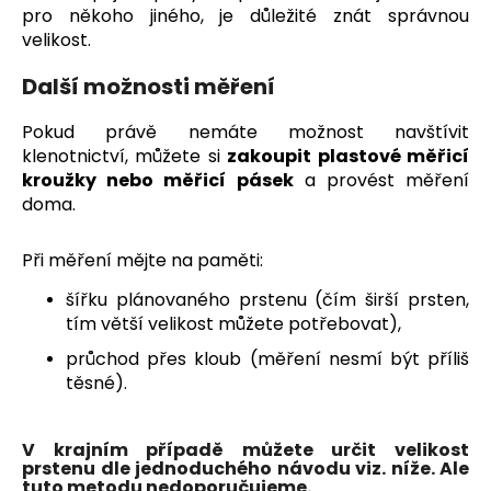
pro někoho jiného, je důležité znát správnou
a
velikost.
j
í
Další možnosti měření
t
Pokud právě nemáte možnost navštívit
?
klenotnictví, můžete si
zakoupit plastové měřicí
kroužky nebo měřicí pásek
a provést měření
doma.
HLEDAT
Při měření mějte na paměti:
šířku plánovaného prstenu (čím širší prsten,
tím větší velikost můžete potřebovat),
D
průchod přes kloub (měření nesmí být příliš
o
těsné).
p
o
r
V krajním případě můžete určit velikost
u
prstenu dle jednoduchého návodu viz. níže. Ale
tuto metodu nedoporučujeme.