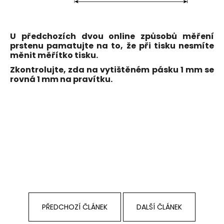
U předchozích dvou online způsobů měření
prstenu pamatujte na to, že při tisku nesmíte
měnit měřítko tisku.
Zkontrolujte, zda na vytištěném pásku 1 mm se
rovná 1 mm na pravítku.
PŘEDCHOZÍ ČLÁNEK
DALŠÍ ČLÁNEK