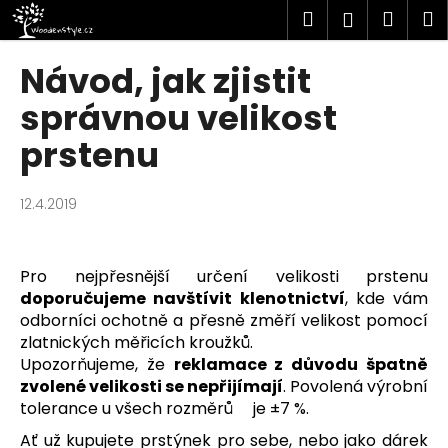
K
Přejít
Hledat
Náku
M
Přihlášen
na
o
obsah
Zpět
Zpět
košík
š
Návod, jak zjistit
í
C
správnou velikost
k
o
prstenu
p
o
12.4.2019
t
ř
e
Pro nejpřesnější určení velikosti prstenu
b
doporučujeme navštívit klenotnictví
, kde vám
u
odborníci ochotně a přesně změří velikost pomocí
j
zlatnických měřicích kroužků.
Upozorňujeme, že
reklamace z důvodu špatně
e
zvolené velikosti se nepřijímají
. Povolená výrobní
t
tolerance u všech rozměrů
je ±7 %.
e
Ať už kupujete prstýnek pro sebe, nebo jako dárek
n