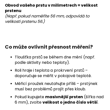
Obvod vašeho prstu v milimetrech = velikost
prstenu
(Např. pokud naměříte 56 mm, odpovídá to
velikosti prstenu 56.)
Co může ovlivnit přesnost měření?
Tloušťka prstů se během dne mění (např.
podle aktivity nebo teploty).
Roli hraje i teplota a prokrvení prstů –
doporučuje se měřit v pokojové teplotě.
Měřicí proužek neutahujte příliš – prstýnek
musí bez problémů projít přes kloub.
Pokud kupujete
masivnější prsten
(šířka nad
6 mm), zvolte
velikost o jedno číslo větší
.