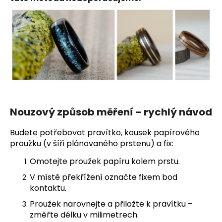
č
u
j
e
m
e
Nouzový způsob měření – rychlý návod
Budete potřebovat pravítko, kousek papírového
proužku (v šíři plánovaného prstenu) a fix:
Omotejte proužek papíru kolem prstu.
V místě překřížení označte fixem bod
kontaktu.
Proužek narovnejte a přiložte k pravítku –
změřte délku v milimetrech.