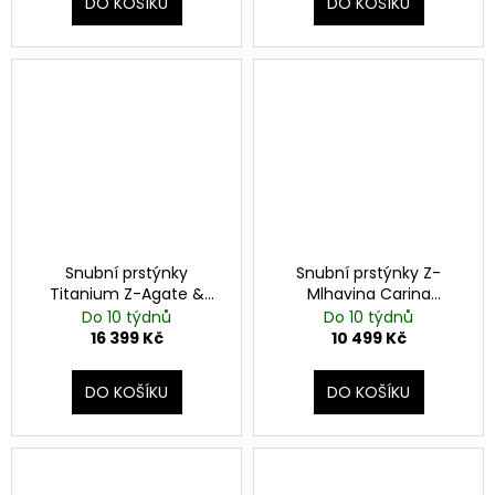
DO KOŠÍKU
DO KOŠÍKU
Snubní prstýnky
Snubní prstýnky Z-
Titanium Z-Agate &
Mlhavina Carina
Turkmenit
Mahagony Steel
Do 10 týdnů
Do 10 týdnů
16 399 Kč
10 499 Kč
DO KOŠÍKU
DO KOŠÍKU