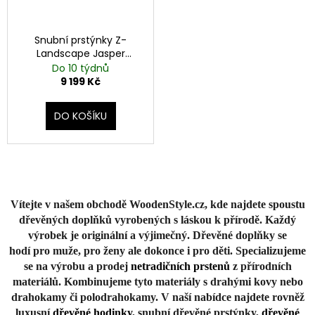
Snubní prstýnky Z-
Landscape Jasper
Stainless Steel
Do 10 týdnů
9 199 Kč
DO KOŠÍKU
Vítejte v našem obchodě WoodenStyle.cz, kde najdete spoustu
dřevěných doplňků vyrobených s láskou k přírodě. Každý
výrobek je originální a výjimečný. Dřevěné doplňky se
hodí pro muže, pro ženy ale dokonce i pro děti. Specializujeme
se na výrobu a prodej
netradičních prstenů
z přírodních
materiálů. Kombinujeme tyto materiály s drahými kovy nebo
drahokamy či polodrahokamy. V naší nabídce najdete rovněž
luxusní
dřevěné hodinky
, snubní dřevěné prstýnky,
dřevěné