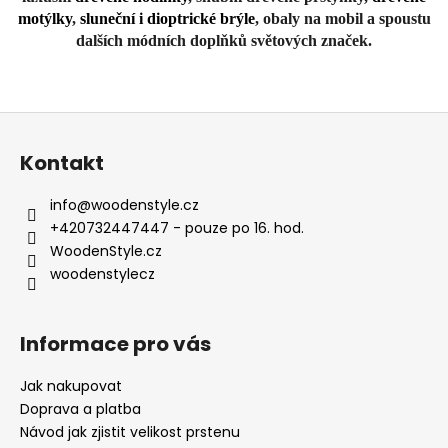
motýlky
,
sluneční i dioptrické brýle
, obaly na mobil a spoustu
dalších módních doplňků světových značek.
Z
á
Kontakt
p
a
info
@
woodenstyle.cz
t
+420732447447 - pouze po 16. hod.
í
WoodenStyle.cz
woodenstylecz
Informace pro vás
Jak nakupovat
Doprava a platba
Návod jak zjistit velikost prstenu