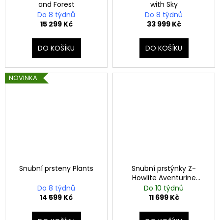
and Forest
with Sky
Do 8 týdnů
Do 8 týdnů
15 299 Kč
33 999 Kč
DO KOŠÍKU
DO KOŠÍKU
NOVINKA
Snubní prsteny Plants
Snubní prstýnky Z-
Howlite Aventurine
Brazilian Rosewood Steel
Do 8 týdnů
Do 10 týdnů
14 599 Kč
11 699 Kč