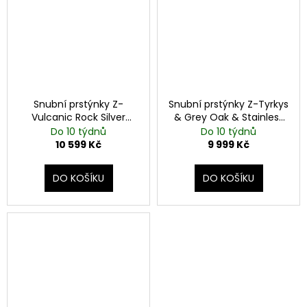
Snubní prstýnky Z-
Snubní prstýnky Z-Tyrkys
Vulcanic Rock Silver
& Grey Oak & Stainless
Stainless Steel
Steel
Do 10 týdnů
Do 10 týdnů
10 599 Kč
9 999 Kč
DO KOŠÍKU
DO KOŠÍKU