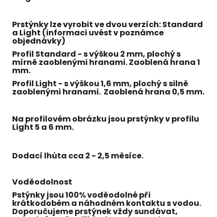
Prstýnky lze vyrobit ve dvou verzích:
Standard
a
Light
(informaci uvést v poznámce
objednávky)
Profil Standard - s výškou 2 mm, plochý s
mírně zaoblenými hranami. Zaoblená hrana 1
mm.
Profil Light - s výškou 1,6 mm, plochý s silně
zaoblenými hranami. Zaoblená hrana 0,5 mm.
Na profilovém obrázku jsou prstýnky v profilu
Light 5 a 6 mm.
Dodací lhůta cca 2 - 2,5 měsíce.
Voděodolnost
Pstýnky jsou 100% voděodolné při
krátkodobém a náhodném kontaktu s vodou.
Doporučujeme prstýnek vždy sundávat,