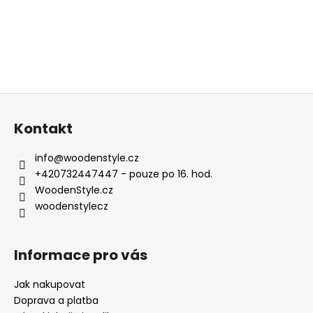
Z
á
Kontakt
p
a
info
@
woodenstyle.cz
t
+420732447447 - pouze po 16. hod.
í
WoodenStyle.cz
woodenstylecz
Informace pro vás
Jak nakupovat
Doprava a platba