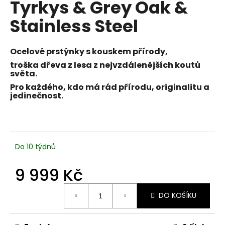
Tyrkys & Grey Oak &
a
Stainless Steel
j
í
t
Ocelové prstýnky s kouskem přírody,
?
troška dřeva z lesa z nejvzdálenějších koutů
světa.
Pro každého, kdo má rád přírodu, originalitu a
jedinečnost.
HLEDAT
Do 10 týdnů
D
9 999 Kč
o
p
Měrná
o
DO KOŠÍKU
cena:
r
u