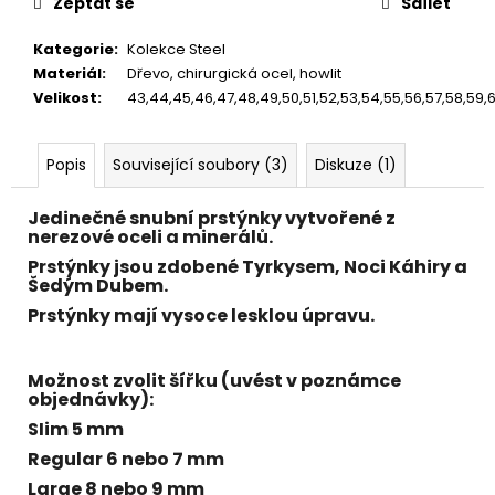
č
Zeptat se
Sdílet
u
j
Kategorie
:
Kolekce Steel
e
Materiál
:
Dřevo, chirurgická ocel, howlit
m
Velikost
:
43,44,45,46,47,48,49,50,51,52,53,54,55,56,57,58,59,60
e
Popis
Související soubory (3)
Diskuze (1)
Jedinečné snubní prstýnky vytvořené z
nerezové
oceli
a
minerálů.
Prstýnky jsou zdobené
Tyrkysem, Noci Káhiry a
Šedým Dubem.
Prstýnky mají vysoce lesklou úpravu.
Možnost zvolit šířku (uvést v poznámce
objednávky):
SIim 5 mm
Regular 6 nebo 7 mm
Large 8 nebo 9 mm