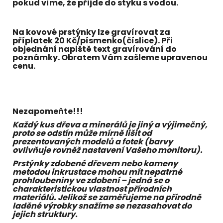
pokud víme, že přijde do styku s vodou.
Na kovové prstýnky lze gravírovat za
příplatek 20 Kč/písmenko(číslice). Při
objednání napiště text gravírování do
poznámky. Obratem Vám zašleme upravenou
cenu.
Nezapomeňte!!!
Každý kus dřeva a minerálů je jiný a výjimečný,
proto se odstín může mírně lišit od
prezentovaných modelů a fotek (barvy
ovlivňuje rovněž nastavení Vašeho monitoru).
Prstýnky zdobené dřevem nebo kameny
metodou inkrustace mohou mít nepatrné
prohloubeniny ve zdobení – jedná se o
charakteristickou vlastnost přírodních
materiálů. Jelikož se zaměřujeme na přírodně
laděné výrobky snažíme se nezasahovat do
jejich struktury.