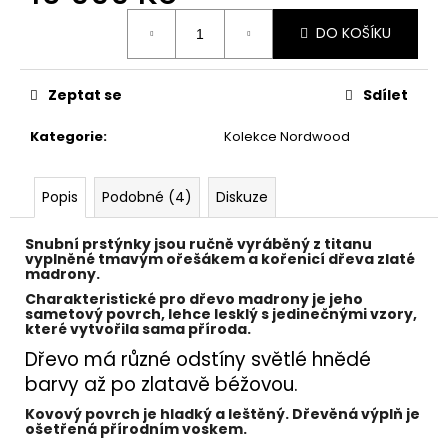
č
Měrná
u
DO KOŠÍKU
cena:
j
e
m
Zeptat se
Sdílet
e
Kategorie
:
Kolekce Nordwood
Popis
Podobné (4)
Diskuze
Snubní prstýnky jsou ručně vyráběný z
titanu
vyplněné
tmavým ořešákem
a
kořenicí dřeva zlaté
madrony.
Charakteristické pro dřevo madrony je jeho
sametový povrch, lehce lesklý s jedinečnými vzory,
které vytvořila sama příroda.
Dřevo má různé odstíny světlé hnědé
barvy až po zlatavě béžovou.
Kovový povrch je hladký a leštěný. Dřevěná výplň je
ošetřená přírodním voskem.