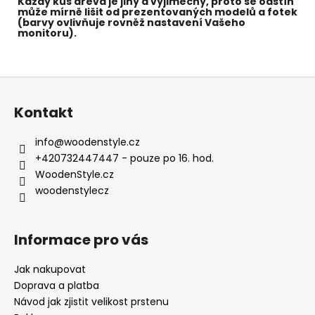
Každý kus dřeva je jiný a výjimečný, proto se odstín
může mírně lišit od prezentovaných modelů a fotek
(barvy ovlivňuje rovněž nastavení Vašeho
monitoru).
Z
á
Kontakt
p
a
info
@
woodenstyle.cz
t
+420732447447 - pouze po 16. hod.
í
WoodenStyle.cz
woodenstylecz
Informace pro vás
Jak nakupovat
Doprava a platba
Návod jak zjistit velikost prstenu