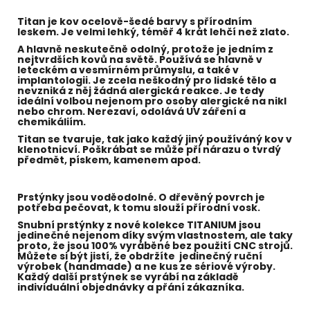
Titan je kov ocelově-šedé barvy s přírodním
leskem. Je velmi lehký, téměř 4 krát lehčí než zlato.
A hlavně neskutečně odolný, protože je jedním z
nejtvrdších kovů na světě. Používá se hlavně v
leteckém a vesmírném průmyslu, a také v
implantologii. Je zcela neškodný pro lidské tělo a
nevzniká z něj žádná alergická reakce. Je tedy
ideální volbou nejenom pro osoby alergické na nikl
nebo chrom. Nerezaví, odolává UV záření a
chemikáliím.
Titan se tvaruje, tak jako každý jiný používáný kov v
klenotnicví. Poškrábat se může při nárazu o tvrdý
předmět, pískem, kamenem apod.
Prstýnky jsou voděodolné. O dřevěný povrch je
potřeba pečovat, k tomu slouží přírodní vosk.
Snubní prstýnky z nové kolekce TITANIUM jsou
jedinečné nejenom díky svým vlastnostem, ale taky
proto, že jsou 100% vyráběné bez použití CNC strojů.
Můžete si být jistí, že obdržíte jedinečný ruční
výrobek (handmade) a ne kus ze sériové výroby.
Každý další prstýnek se vyrábí na základě
individuální objednávky a přání zákazníka.