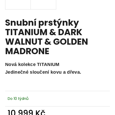
a
j
í
Snubní prstýnky
t
TITANIUM & DARK
?
WALNUT & GOLDEN
MADRONE
HLEDAT
Nová kolekce TITANIUM
Jedinečné sloučení kovu a dřeva.
D
o
p
o
Do 10 týdnů
r
u
10 999 Kč