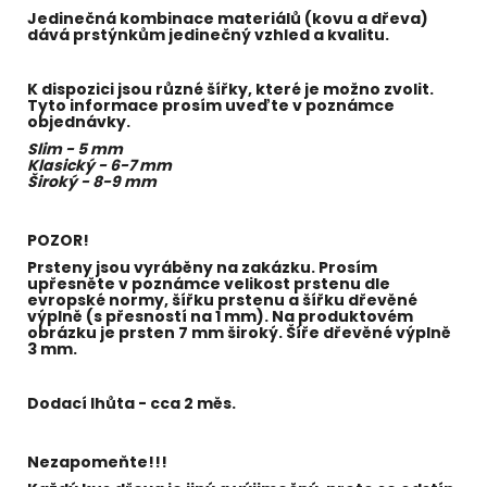
Jedinečná kombinace materiálů (kovu a dřeva)
dává prstýnkům jedinečný vzhled a kvalitu.
K dispozici jsou různé šířky, které je možno zvolit.
Tyto informace prosím uveďte v poznámce
objednávky.
Slim - 5 mm
Klasický - 6-7 mm
Široký - 8-9 mm
POZOR!
Prsteny jsou vyráběny na zakázku. Prosím
upřesněte v poznámce velikost prstenu dle
evropské normy,
šířku prstenu a šířku dřevěné
výplně (s přesností na 1 mm). Na produktovém
obrázku je prsten 7 mm široký. Šíře dřevěné výplně
3 mm.
Dodací lhůta - cca 2 měs.
Nezapomeňte!!!