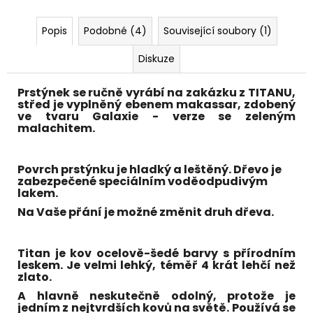
č
u
j
Popis
Podobné (4)
Související soubory (1)
e
Diskuze
m
e
Prstýnek se ručně vyrábí na zakázku z
TITANU
,
střed je vyplněný
ebenem makassar
, zdobený
ve tvaru Galaxie - verze se
zeleným
malachitem
.
Povrch prstýnku je hladký a leštěný. Dřevo je
zabezpečené speciálním voděodpudivým
lakem.
Na Vaše přání je možné změnit druh dřeva.
Titan je kov ocelově-šedé barvy s přírodním
leskem. Je velmi lehký, téměř 4 krát lehčí než
zlato.
A hlavně neskutečně odolný, protože je
jedním z nejtvrdších kovů na světě. Používá se