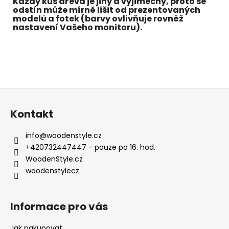
Každý kus dřeva je jiný a výjimečný, proto se
odstín může mírně lišit od prezentovaných
modelů a fotek (barvy ovlivňuje rovněž
nastavení Vašeho monitoru).
Z
á
Kontakt
p
a
info
@
woodenstyle.cz
t
+420732447447 - pouze po 16. hod.
í
WoodenStyle.cz
woodenstylecz
Informace pro vás
Jak nakupovat