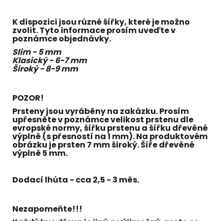
K dispozici jsou různé šířky, které je možno
zvolit. Tyto informace prosím uveďte v
poznámce objednávky.
Slim - 5 mm
Klasický - 6-7 mm
Široký - 8-9 mm
POZOR!
Prsteny jsou vyráběny na zakázku. Prosím
upřesněte v poznámce velikost prstenu dle
evropské normy,
šířku prstenu a šířku dřevěné
výplně (s přesností na 1 mm). Na produktovém
obrázku je prsten 7 mm široký. Šíře dřevěné
výplně 5 mm.
Dodací lhůta - cca 2,5 - 3 měs.
Nezapomeňte!!!