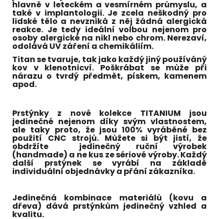
hlavně v leteckém a vesmírném průmyslu, a
také v implantologii. Je zcela neškodný pro
lidské tělo a nevzniká z něj žádná alergická
reakce. Je tedy ideální volbou nejenom pro
osoby alergické na nikl nebo chrom. Nerezaví,
odolává UV záření a chemikáliím.
Titan se tvaruje, tak jako každý jiný používáný
kov v klenotnicví. Poškrábat se může při
nárazu o tvrdý předmět, pískem, kamenem
apod.
Prstýnky z nové kolekce TITANIUM jsou
jedinečné nejenom díky svým vlastnostem,
ale taky proto, že jsou 100% vyráběné bez
použití CNC strojů. Můžete si být jistí, že
obdržíte jedinečný ruční výrobek
(handmade) a ne kus ze sériové výroby. Každý
další prstýnek se vyrábí na základě
individuální objednávky a přání zákazníka.
Jedinečná kombinace materiálů (kovu a
dřeva) dává prstýnkům jedinečný vzhled a
kvalitu.