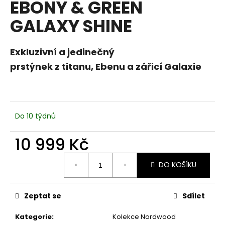
EBONY & GREEN
a
GALAXY SHINE
j
í
t
Exkluzivní a jedinečný
?
prstýnek z titanu, Ebenu a zářicí Galaxie
Do 10 týdnů
HLEDAT
10 999 Kč
Měrná
D
DO KOŠÍKU
cena:
o
p
o
Zeptat se
Sdílet
r
u
Kategorie
:
Kolekce Nordwood