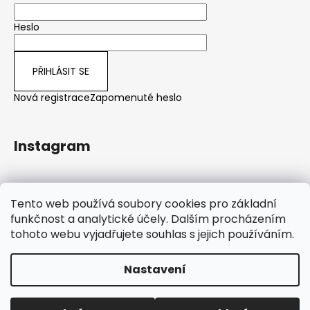
Heslo
PŘIHLÁSIT SE
Nová registrace
Zapomenuté heslo
Instagram
Sledovat na Instagramu
Tento web používá soubory cookies pro základní
funkčnost a analytické účely. Dalším procházením
tohoto webu vyjadřujete souhlas s jejich používáním.
Nastavení
Od 1. ledna 2026 omezený provoz v zákaznickém servisu –
Vytvořil Shoptet
dotazy vyřizujeme přednostně emailem (odpověď do 2
pracovních dnů), telefonicky po 16. hodině. Objednávky
Copyright 2026
WoodenStyle.cz
. Všechna práva