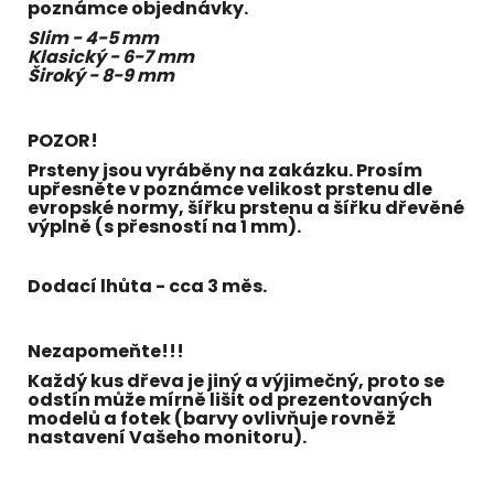
poznámce objednávky.
Slim - 4-5 mm
Klasický - 6-7 mm
Široký - 8-9 mm
POZOR!
Prsteny jsou vyráběny na zakázku. Prosím
upřesněte v poznámce velikost prstenu dle
evropské normy,
šířku prstenu a šířku dřevěné
výplně (s přesností na 1 mm).
Dodací lhůta - cca 3 měs.
Nezapomeňte!!!
Každý kus dřeva je jiný a výjimečný, proto se
odstín může mírně lišit od prezentovaných
modelů a fotek (barvy ovlivňuje rovněž
nastavení Vašeho monitoru).