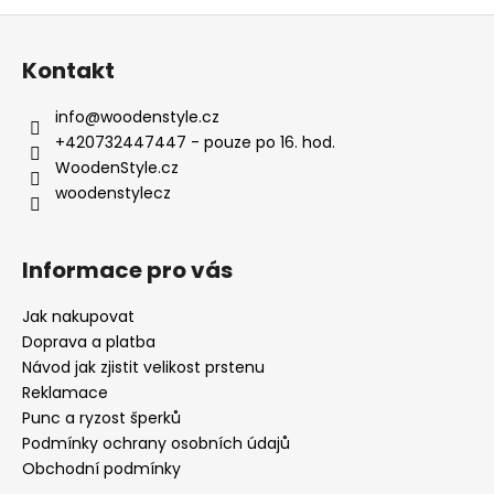
Z
á
Kontakt
p
a
info
@
woodenstyle.cz
t
+420732447447 - pouze po 16. hod.
í
WoodenStyle.cz
woodenstylecz
Informace pro vás
Jak nakupovat
Doprava a platba
Návod jak zjistit velikost prstenu
Reklamace
Punc a ryzost šperků
Podmínky ochrany osobních údajů
Obchodní podmínky