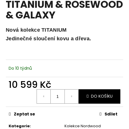
TITANIUM & ROSEWOOD
a
& GALAXY
j
í
t
Nová kolekce TITANIUM
?
Jedinečné sloučení kovu a dřeva.
HLEDAT
Do 10 týdnů
10 599 Kč
D
Měrná
DO KOŠÍKU
cena:
o
p
o
Zeptat se
Sdílet
r
u
Kategorie
:
Kolekce Nordwood