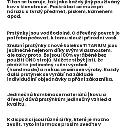
Titan se tvaruje, tak jako každý jiný používáný
kov v klenotnicví. Poškrábat se může při
nárazu o tvrdý předmět, pískem, kamenem
apod.
Prstýnky jsou voděodolné. O dřevěný povrch je
potřeba pečovat, k tomu slouží přírodní vosk.
Snubní prstýnky z nové kolekce TITANIUM jsou
jedinečné nejenom díky svým vlastnostem,
ale taky proto, že jsou 100% vyráběné bez
použití CNC strojů. Můžete si být jistí, že
obdržíte jedinečný ruční výrobek
(handmade) a ne kus ze sériové výroby. Každý
další prstýnek se vyrábí na základě
individuální objednávky a přání zákazníka.
Jedinečná kombinace materiálů (kovu a
dřeva) dává prstýnkům jedinečný vzhled a
kvalitu.
K dispozici jsou různé šířky, které je možno
zvolit. Tyto informace prosím uveďte v