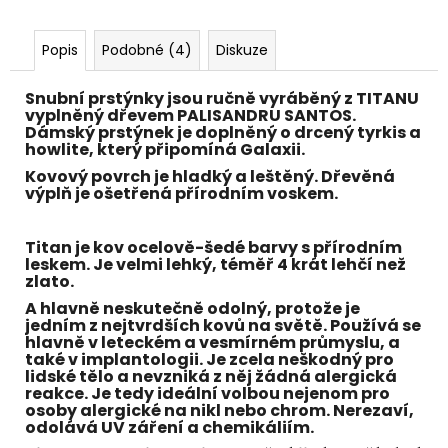
č
u
j
Popis
Podobné (4)
Diskuze
e
m
Snubní prstýnky jsou ručně vyráběný z
TITANU
e
vyplněný dřevem
PALISANDRU SANTOS.
Dámský prstýnek je doplněný o drcený tyrkis a
howlite, který připomíná Galaxii.
Kovový povrch je hladký a leštěný. Dřevěná
výplň je ošetřená přírodním voskem.
Titan je kov ocelově-šedé barvy s přírodním
leskem. Je velmi lehký, téměř 4 krát lehčí než
zlato.
A hlavně neskutečně odolný, protože je
jedním z nejtvrdších kovů na světě. Používá se
hlavně v leteckém a vesmírném průmyslu, a
také v implantologii. Je zcela neškodný pro
lidské tělo a nevzniká z něj žádná alergická
reakce. Je tedy ideální volbou nejenom pro
osoby alergické na nikl nebo chrom. Nerezaví,
odolává UV záření a chemikáliím.