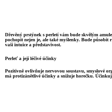
Dřevěný prstýnek s perletí
vám bude skvělým amulet
pochopit nejen je, ale tak
é
myšlenky. Bude působit r
vaš
i intuice a p
ředstavivost.
Perleť a její léčivé účinky
Pozitivně ovlivňuje
nervovou
soustavu
, smyslov
é
org
má
protizánětliv
é
účinky
a snižuje horeč
ku. Účinkuj