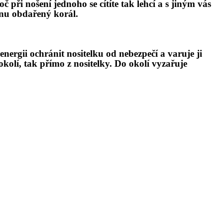
oč př
i no
šení jednoho se cítíte tak lehcí a s jiným vá
s
ánu obdařený korá
l.
nergii ochránit nositelku od nebezpečí a varuje ji
okolí, tak přímo z nositelky. Do okolí vyzařuje