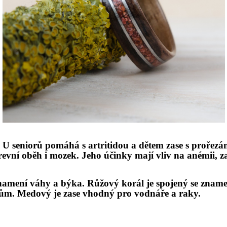
. U seniorů pomáhá
s artritidou a d
ětem zase s prořezá
revní oběh i mozek. Jeho účinky mají vliv na an
é
mii, z
namení váhy a býka. Růžový korál je spojený se znam
rům. Medový je zase vhodný pro vodnáře a raky.