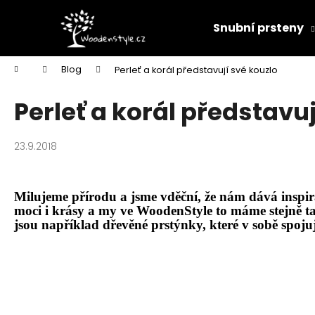
K
Přejít
na
o
Snubní prsteny
obsah
Zpět
Zpět
š
do
do
í
Domů
Blog
Perleť a korál představují své kouzlo
k
obchodu
obchodu
Perleť a korál představuj
23.9.2018
Milujeme přírodu a jsme vděční, že nám dává inspira
moci i krá
sy a my ve
WoodenStyle
to m
áme stejně t
jsou například
dřevěn
é
prstýnky
, kter
é
v sobě spoju