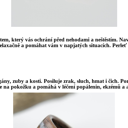
em, který vás
ochrání před nehodami a neštěstím
. Na
elaxač
ně a pomá
hat v
ám v napjatých situacích. Perleť
ány, zuby a kosti. Posiluje zrak, sluch, hmat i č
ich. Po
e na pokožku a pomáhá v léčení popálenin, ekz
é
mů a a