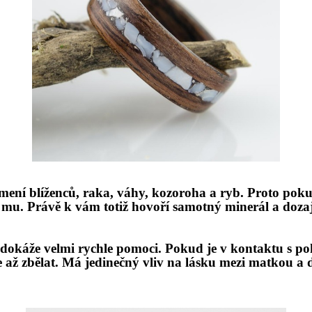
ení blíženců, raka, váhy, kozoroha a ryb. Proto pokud 
e mu. Právě
k v
ám totiž hovoří samotný
miner
ál a doza
dokáže velmi rychle pomoci. Pokud je v kontaktu s pok
 až zbělat.
Má jedineč
ný vliv na lásku mezi matkou a 