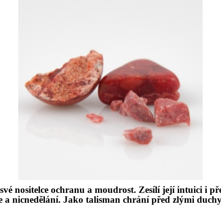
 sv
é
nositelce ochranu a moudrost. Zesílí její intuici i
ie a nicnedělání
. Jako talisman chrání před zlými duchy