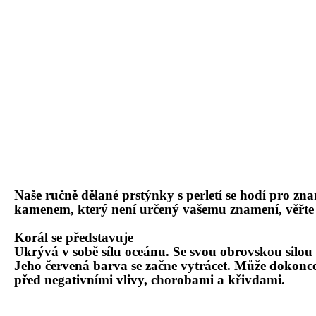
Naše ruč
ně dělan
é
prstýnky s perletí
se hodí pro znam
kamenem, který
nen
í urč
ený vašemu znamení, věřt
Korál
se představuje
Ukrývá v sobě sílu oceánu. Se svou obrovskou silou 
Jeho č
ervená barva se zač
ne vytrácet. Může dokonce
před negativními vlivy, chorobami a křivdami.