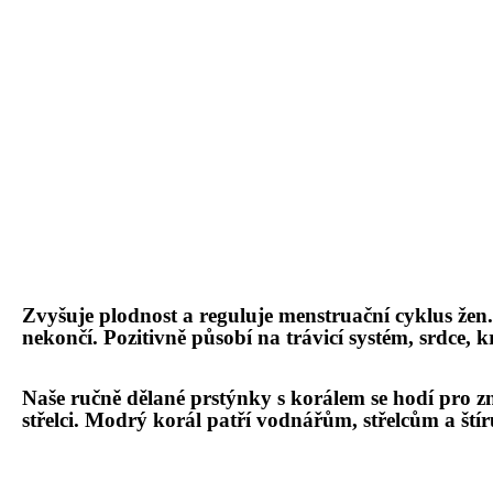
Zvyšuje plodnost a reguluje menstruač
ní cyklus žen
nekončí. Pozitivně pů
sob
í na trávicí syst
é
m, srdce, k
Naše ruč
ně dělan
é
prstýnky s korálem
se hodí pro z
stř
elci. Modr
ý korá
l pat
ří vodnářům, stř
elc
ů
m a
ští