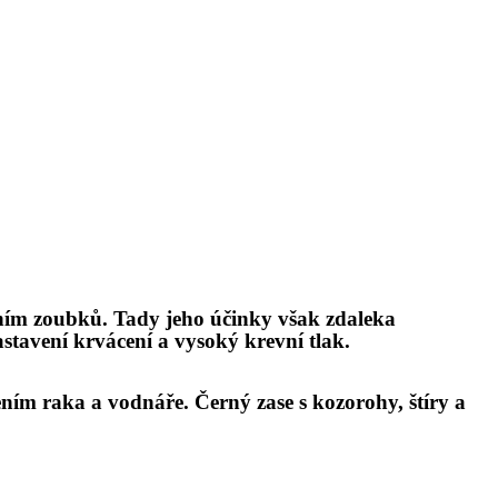
ní
m zoubk
ů. Tady jeho účinky však zdaleka
astavení krvácení a vysoký krevní tlak.
ením raka a vodnář
e.
Černý zase s kozorohy, štíry a