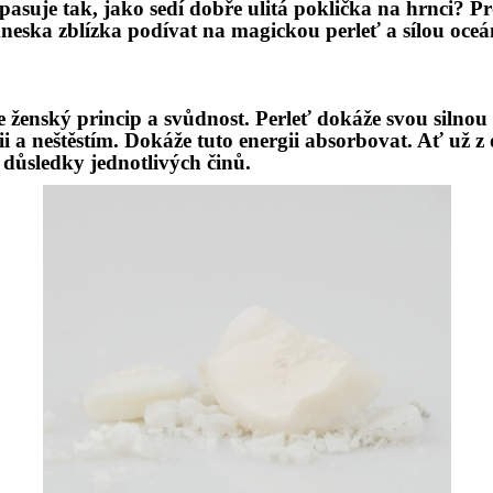
pasuje tak, jako sedí dobře ulitá poklič
ka na hrnci? Pr
neska zblízka podívat na
magickou perleť a sílou oce
e ženský
princip
a svůdnost. Perleť dokáže svou silnou e
i a neštěstím. Dokáže tuto energii absorbovat. Ať už z 
 důsledky jednotlivý
ch č
inů.