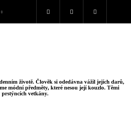
Hledat
Přihlášení
Nákupní
Blog
Recenze
Galerie inspirací
O 
košík
odenním
životě. Člověk si odedávna vážil její
ch dar
ů,
íme m
ó
dní předměty, kter
é
nesou její kouzlo. Těmi
v prstýncích vetkány.