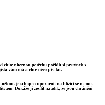
cítíte niternou potřebu pořídit si prstýnek s
jista vám má a chce ně
co p
ředat.
ožkou, je schopen upozornit na blížící se nemoc.
dítětem
. Dokáže ji zesílit natolik, že jsou chráněni