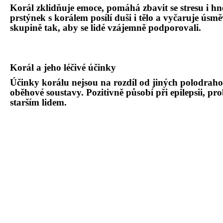
Korál zklidňuje emoce, pomáhá zbavit se stresu i hn
prstýnek s korálem posílí duši i tělo a vyč
aruje úsmě
skupině tak, aby se lid
é
vzájemně podporovali.
Korál a jeho léčivé účinky
Účinky korálu nejsou na rozdíl od jiných polodra
oběhov
é
soustavy. Pozitivně pů
sob
í při epilepsii, pro
starším lidem.