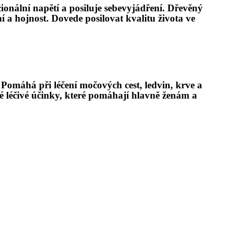
cion
ální napětí a posiluje sebevyjádření. Dřevěný
í a hojnost
. Dovede posilovat kvalitu života ve
. Pom
áhá při léčení moč
ových cest, ledvin, krve a
é
léčivé účinky, kter
é
pomáhají hlavně ženám
a