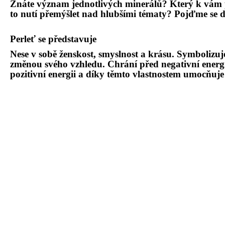
Znáte význam jednotlivých minerálů? Který
k v
ám 
to nut
í přemýšlet nad hlubšími t
é
maty? Pojďme se d
Perleť se představuje
Nese v sobě ženskost, smyslnost a krásu.
Symbolizuj
změnou sv
é
ho vzhledu. Chrání před negativní energi
pozitivní energii a díky těmto vlastnostem umocňuje