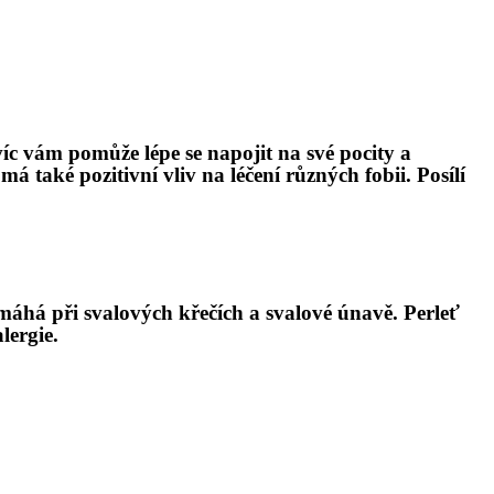
víc vám pomůž
e lé
pe se napojit na sv
é
pocity a
 má tak
é
pozitivní vliv na léčení různých fobii. Posílí
máhá při svalový
ch k
řečích a svalové únavě. Perleť
lergie.