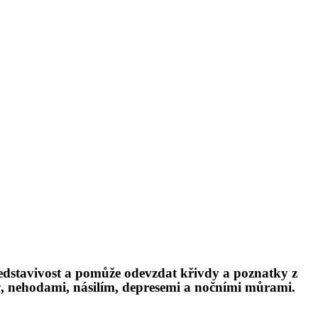
 představivost a pomůže odevzdat křivdy a poznatky z
, nehodami, násilí
m, depresemi a noč
ními můrami.