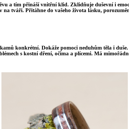
ěvu a tí
m p
řináší vnitřní klid. Zklidňuje duševní
i emo
v na tvář
i.
Přitáhne do vašeho života lásku, porozuměn
hokamů konkr
é
tní. Dokáže pomoci neduhům těla i duš
e
bl
é
mech s kostní dření, oč
ima a pl
ícemi. Má mimořádn