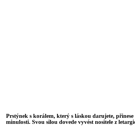
Prstýnek s korálem
, který
s l
áskou darujete, přinese
minulosti.
Svou silou dovede vyv
é
st nositele z letarg