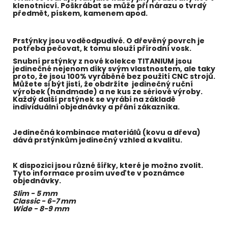
klenotnicví. Poškrábat se může při nárazu o tvrdý
předmět, pískem, kamenem apod.
Prstýnky jsou voděodpudivé. O dřevěný povrch je
potřeba pečovat, k tomu slouží přírodní vosk.
Snubní prstýnky z nové kolekce TITANIUM jsou
jedinečné nejenom díky svým vlastnostem, ale taky
proto, že jsou 100% vyráběné bez použití CNC strojů.
Můžete si být jistí, že obdržíte jedinečný ruční
výrobek (handmade) a ne kus ze sériové výroby.
Každý další prstýnek se vyrábí na základě
individuální objednávky a přání zákazníka.
Jedinečná kombinace materiálů (kovu a dřeva)
dává prstýnkům jedinečný vzhled a kvalitu.
K dispozici jsou různé šířky, které je možno zvolit.
Tyto informace prosím uveďte v poznámce
objednávky.
Slim - 5 mm
Classic - 6-7 mm
Wide - 8-9 mm