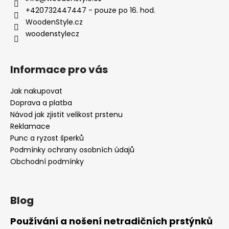
t
+420732447447 - pouze po 16. hod.
í
WoodenStyle.cz
woodenstylecz
Informace pro vás
Jak nakupovat
Doprava a platba
Návod jak zjistit velikost prstenu
Reklamace
Punc a ryzost šperků
Podmínky ochrany osobních údajů
Obchodní podmínky
Blog
Používání a nošení netradičních prstýnků