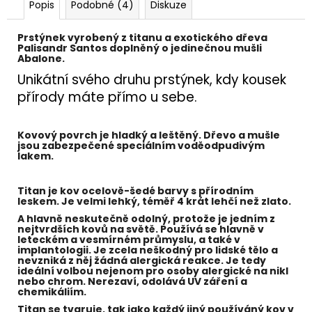
č
Popis
Podobné (4)
Diskuze
u
j
Prstýnek vyrobený z
titanu
a exotického dřeva
e
Palisandr Santos
doplněný o jedinečnou
mušli
Abalone
.
m
e
Unikátní svého druhu prstýnek, kdy kousek
přírody máte přímo u sebe.
Kovový povrch je hladký a leštěný. Dřevo a mušle
jsou zabezpečené speciálním voděodpudivým
lakem.
Titan je kov ocelově-šedé barvy s přírodním
leskem. Je velmi lehký, téměř 4 krát lehčí než zlato.
A hlavně neskutečně odolný, protože je jedním z
nejtvrdších kovů na světě. Používá se hlavně v
leteckém a vesmírném průmyslu, a také v
implantologii. Je zcela neškodný pro lidské tělo a
nevzniká z něj žádná alergická reakce. Je tedy
ideální volbou nejenom pro osoby alergické na nikl
nebo chrom. Nerezaví, odolává UV záření a
chemikáliím.
Titan se tvaruje, tak jako každý jiný používáný kov v