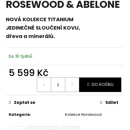
ROSEWOOD & ABELONE
a
j
NOVÁ KOLEKCE TITANIUM
í
JEDINEČNÉ SLOUČENÍ KOVU,
t
dřeva a minerálů.
?
Do 10 týdnů
HLEDAT
5 599 Kč
Měrná
DO KOŠÍKU
cena:
D
o
Zeptat se
Sdílet
p
o
Kategorie
:
Kolekce Nordwood
r
u