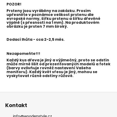
POZOR!
Prsteny jsou vyráběny na zakázku. Prosím
upřesněte v poznámce velikost prstenu dle
evropské normy,
šířku prstenu a šířku dřevěné
výplně (s přesností na 1 mm). Na produktovém
obrázku je prsten 7 mm široký.
Dodací lhůta - cca 2-2,5 měs.
Nezapomeňte!!!
Každý kus dřeva je jiný a výjimečný, proto se odstín
může mírně lišit od prezentovaných modelů a fotek
(barvy ovlivňuje rovněž nastavení Vašeho
monitoru). Každý květ vřesu je jiný, mohou se
vyskytovat různé odstíny růžové.
Z
á
Kontakt
p
a
info
@
woodenstyle.cz