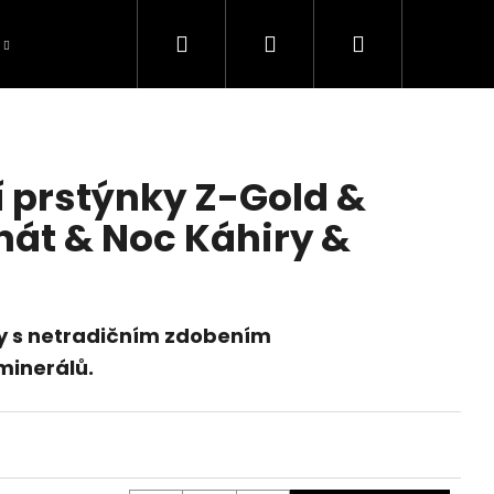
Hledat
Přihlášení
Nákupní
Blog
Recenze
Galerie inspirací
O 
košík
í prstýnky Z-Gold &
hát & Noc Káhiry &
ky s netradičním zdobením
minerálů.