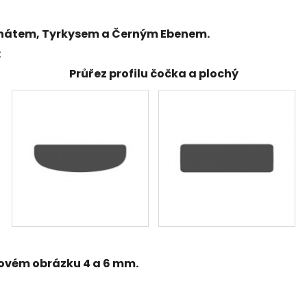
átem, Tyrkysem a Černým Ebenem.
:
Průřez profilu čočka a plochý
ktovém obrázku 4 a 6 mm.