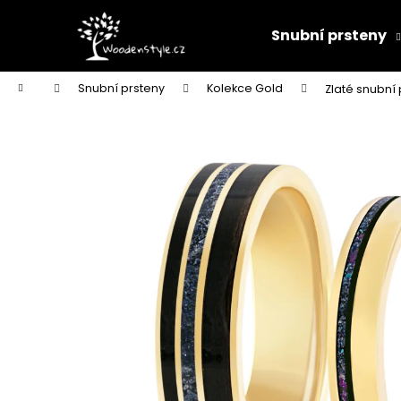
K
Přejít
na
o
Snubní prsteny
obsah
Zpět
Zpět
š
do
do
í
Domů
Snubní prsteny
Kolekce Gold
Zlaté snubní
k
obchodu
obchodu