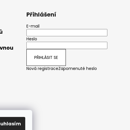
Přihlášení
E-mail
ů
Heslo
ávnou
PŘIHLÁSIT SE
Nová registrace
Zapomenuté heslo
ouhlasím