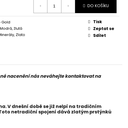
DO KOŠÍKU
Tisk
 Gold
Modrá, žlutá
Zeptat se
inerály, Zlato
Sdílet
přesné nacenění nás neváhejte kontaktovat na
a. V dnešní době se již nelpí na tradičním
 Toto netradiční spojení dává zlatým prstýnků