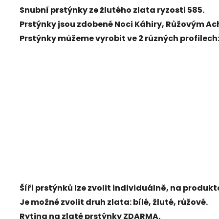
Snubní prstýnky ze žlutého
zlata ryzosti 585
.
Prstýnky jsou zdobené
Noci Káhiry
,
Růžovým Ach
Prstýnky můžeme vyrobit ve 2 různých profilech
Šíři prstýnků lze zvolit individuálně, na produ
Je možné zvolit druh zlata: bílé, žluté, růžové.
Rytina na zlaté prstýnky ZDARMA.