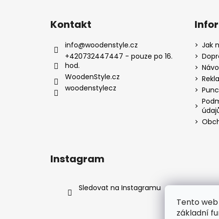
Z
á
Kontakt
Info
p
a
info
@
woodenstyle.cz
Jak 
t
+420732447447 - pouze po 16.
Dopr
hod.
í
Návod
WoodenStyle.cz
Rekl
woodenstylecz
Punc
Podm
údaj
Obch
Instagram
Sledovat na Instagramu
Tento web 
základní fu