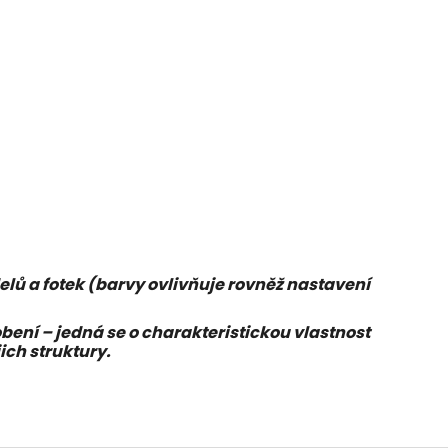
elů a fotek (barvy ovlivňuje rovněž nastavení
í – jedná se o charakteristickou vlastnost
ich struktury.