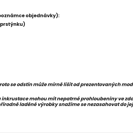
 v poznámce objednávky):
 prstýnku)
proto se odstín může mírně lišit od prezentovaných mod
krustace mohou mít nepatrné prohloubeniny ve zdoben
řírodně laděné výrobky snažíme se nezasahovat do jej