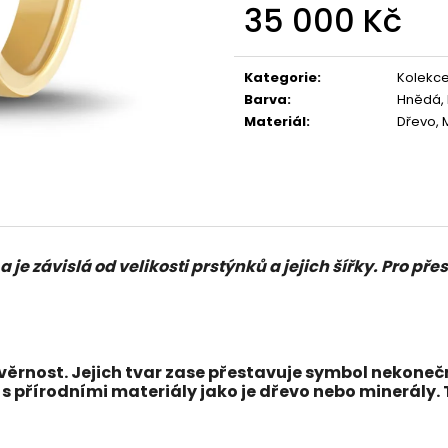
35 000 Kč
Měrná
cena:
Kategorie
:
Kolekce
Barva
:
Hnědá, 
Materiál
:
Dřevo, M
a je závislá od velikosti prstýnků a jejich šířky. Pro 
věrnost. Jejich tvar zase přestavuje symbol nekonečn
s přírodními materiály jako je
dřevo
nebo
minerály
.