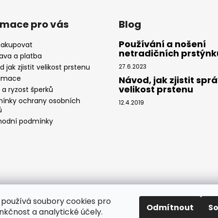
rmace pro vás
Blog
Používání a nošení
nakupovat
netradičních prstýnk
ava a platba
 jak zjistit velikost prstenu
27.6.2023
amace
Návod, jak zjistit spr
velikost prstenu
 a ryzost šperků
ínky ochrany osobních
12.4.2019
ů
odní podmínky
používá soubory cookies pro
Odmítnout
S
nkčnost a analytické účely.