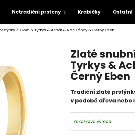
Netradiční prsteny
Krabičky
Ostatní
 prstýnky Z-Gold & Tyrkys & Achát & Noc Káhiry & Černý Eben
Co potřebujete najít?
Zlaté snubn
HLEDAT
Tyrkys & Ac
Černý Eben
Doporučujeme
Tradiční zlaté prstýn
v podobě dřeva nebo 
Zakázková výroba