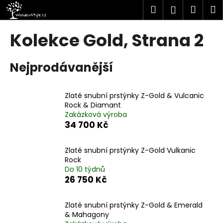
K
Přejít
Hledat
Náku
M
Přihlášen
na
o
obsah
Zpět
Zpět
košík
š
Kolekce Gold
, Strana 2
í
C
k
Nejprodávanější
o
p
o
Zlaté snubní prstýnky Z-Gold & Vulcanic
t
Rock & Diamant
Zakázková výroba
ř
34 700 Kč
e
b
Zlaté snubní prstýnky Z-Gold Vulkanic
u
Rock
j
Do 10 týdnů
26 750 Kč
e
t
Zlaté snubní prstýnky Z-Gold & Emerald
e
& Mahagony
n