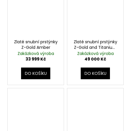
Zlaté snubní prstýnky
Zlaté snubní prstýnky
Z-Gold Amber
Z-Gold and Titanium
& Volcanic Rock
Zakázková výroba
Zakázková výroba
33 999 Kč
49 000 Kč
DO KOŠÍKU
DO KOŠÍKU