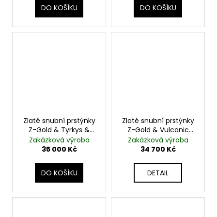
DO KOŠÍKU
DO KOŠÍKU
Zlaté snubní prstýnky
Zlaté snubní prstýnky
Z-Gold & Tyrkys &
Z-Gold & Vulcanic
Achát & Noc Káhiry &
Rock & Diamant
Zakázková výroba
Zakázková výroba
Černý Eben
35 000 Kč
34 700 Kč
DO KOŠÍKU
DETAIL