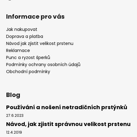
v
ý
Informace pro vás
p
i
Jak nakupovat
s
Doprava a platba
u
Návod jak zjistit velikost prstenu
Reklamace
Punc a ryzost šperků
Podmínky ochrany osobních údajů
Obchodní podmínky
Blog
Používání a nošení netradičních prstýnků
27.6.2023
Návod, jak zjistit správnou velikost prstenu
12.4.2019