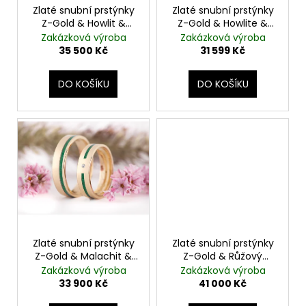
č
o
Zlaté snubní prstýnky
Zlaté snubní prstýnky
u
Z-Gold & Howlit &
Z-Gold & Howlite &
d
j
Zdobený okraj
Night Kaira
Zakázková výroba
Zakázková výroba
e
u
35 500 Kč
31 599 Kč
m
k
e
t
DO KOŠÍKU
DO KOŠÍKU
ů
Zlaté snubní prstýnky
Zlaté snubní prstýnky
Z-Gold & Malachit &
Z-Gold & Růžový
Diamant
Achát & Noc Káhiry
Zakázková výroba
Zakázková výroba
33 900 Kč
41 000 Kč