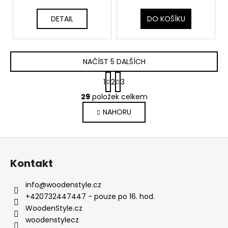
DETAIL
DO KOŠÍKU
NAČÍST 5 DALŠÍCH
S
1
2
3
t
O
r
29
položek celkem
v
á
NAHORU
l
n
k
á
o
d
Z
v
a
á
á
c
Kontakt
n
p
í
í
p
a
info
@
woodenstyle.cz
r
t
+420732447447 - pouze po 16. hod.
v
í
WoodenStyle.cz
k
woodenstylecz
y