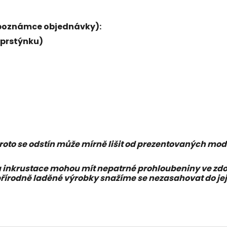
 v poznámce objednávky):
 prstýnku)
proto se odstín může mírně lišit od prezentovaných mod
krustace mohou mít nepatrné prohloubeniny ve zdoben
řírodně laděné výrobky snažíme se nezasahovat do jej