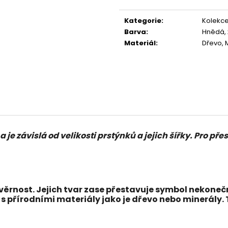
Měrná
cena:
Kategorie
:
Kolekce
Barva
:
Hnědá, 
Materiál
:
Dřevo, M
a je závislá od velikosti prstýnků a jejich šířky. Pro 
věrnost. Jejich tvar zase přestavuje symbol nekonečn
s přírodními materiály jako je
dřevo
nebo
minerály
.