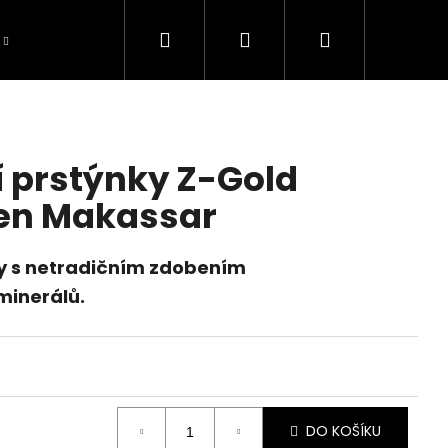
Hledat
Přihlášení
Nákupní
Blog
Recenze
Galerie inspirací
O 
košík
í prstýnky Z-Gold
ben Makassar
ky s netradičním zdobením
minerálů.
DO KOŠÍKU