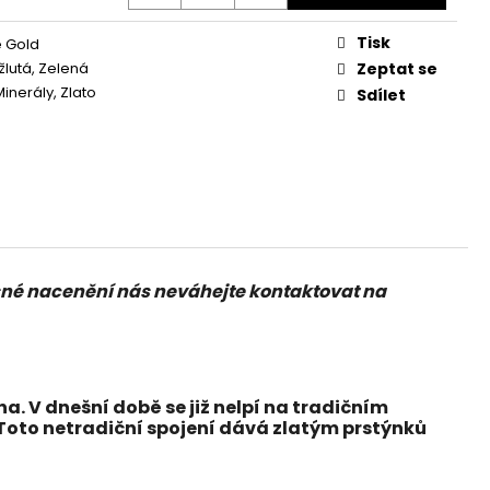
Tisk
 Gold
žlutá, Zelená
Zeptat se
inerály, Zlato
Sdílet
přesné nacenění nás neváhejte kontaktovat na
a. V dnešní době se již nelpí na tradičním
 Toto netradiční spojení dává zlatým prstýnků