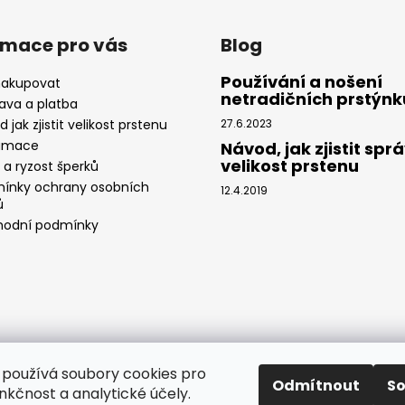
rmace pro vás
Blog
Používání a nošení
nakupovat
netradičních prstýnk
ava a platba
 jak zjistit velikost prstenu
27.6.2023
amace
Návod, jak zjistit spr
velikost prstenu
 a ryzost šperků
ínky ochrany osobních
12.4.2019
ů
odní podmínky
používá soubory cookies pro
Odmítnout
S
nkčnost a analytické účely.