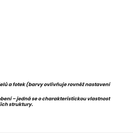
elů a fotek (barvy ovlivňuje rovněž nastavení
í – jedná se o charakteristickou vlastnost
ich struktury.