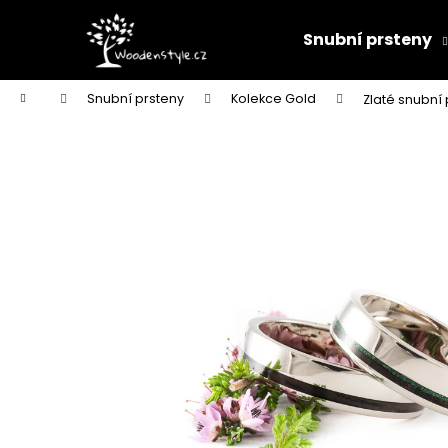
K
Přejít
na
o
Snubní prsteny
obsah
Zpět
Zpět
š
do
do
í
Domů
Snubní prsteny
Kolekce Gold
Zlaté snubní
k
obchodu
obchodu