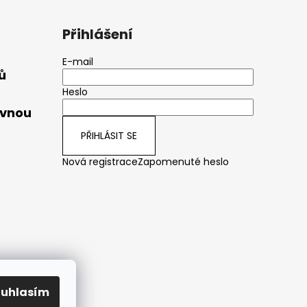
Přihlášení
E-mail
ů
Heslo
ávnou
PŘIHLÁSIT SE
Nová registrace
Zapomenuté heslo
ouhlasím