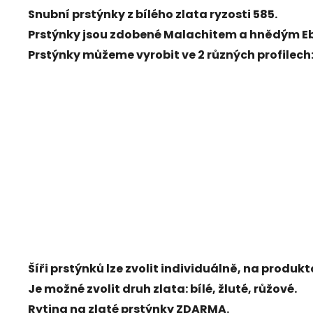
Snubní prstýnky z bílého
zlata ryzosti 585
.
Prstýnky jsou zdobené
Malachitem
a hnědým
E
Prstýnky můžeme vyrobit ve 2 různých profilech
Šíři prstýnků lze zvolit individuálně, na produ
Je možné zvolit druh zlata: bílé, žluté, růžové.
Rytina na zlaté prstýnky ZDARMA.