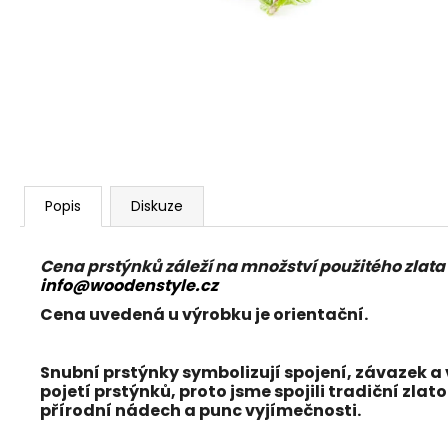
Popis
Diskuze
Cena prstýnků záleží na množství použitého zlata 
info@woodenstyle.cz
Cena uvedená u výrobku je orientační.
Snubní prstýnky symbolizují spojení, závazek a 
pojetí prstýnků, proto jsme spojili tradiční
zlato
přírodní nádech a punc vyjímečnosti.