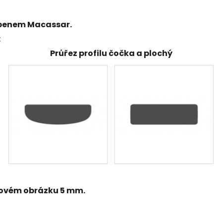
benem Macassar
.
:
Průřez profilu čočka a plochý
ktovém obrázku 5 mm.