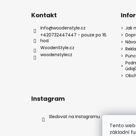
Z
á
Kontakt
Info
p
a
info
@
woodenstyle.cz
Jak 
t
+420732447447 - pouze po 16.
Dopr
hod.
í
Návod
WoodenStyle.cz
Rekl
woodenstylecz
Punc
Podm
údaj
Obch
Instagram
Sledovat na Instagramu
Tento web 
základní fu