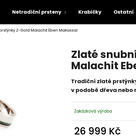
Netradiční prsteny
Krabičky
Ostatní
 prstýnky Z-Gold Malachit Eben Makassar
Co potřebujete najít?
Zlaté snubn
HLEDAT
Malachit E
Tradiční zlaté prstýn
Doporučujeme
v podobě dřeva nebo 
Zakázková výroba
26 999 Kč