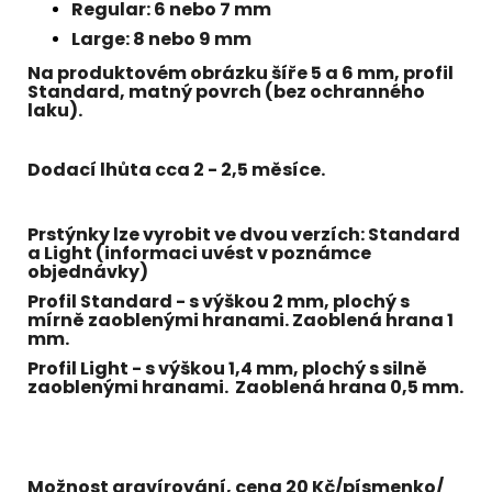
Regular: 6 nebo 7 mm
Large: 8 nebo 9 mm
Na produktovém obrázku šíře 5 a 6 mm, profil
Standard, matný povrch (bez ochranného
laku).
Dodací lhůta cca 2 - 2,5 měsíce.
Prstýnky lze vyrobit ve dvou verzích:
Standard
a
Light
(informaci uvést v poznámce
objednávky)
Profil Standard - s výškou 2 mm, plochý s
mírně zaoblenými hranami. Zaoblená hrana 1
mm.
Profil Light - s výškou 1,4 mm, plochý s silně
zaoblenými hranami. Zaoblená hrana 0,5 mm.
Možnost gravírování, cena 20 Kč/písmenko/