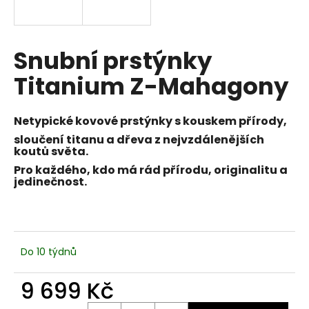
a
j
í
Snubní prstýnky
t
Titanium Z-Mahagony
?
Netypické kovové prstýnky s kouskem přírody,
sloučení titanu a dřeva z nejvzdálenějších
koutů světa.
HLEDAT
Pro každého, kdo má rád přírodu, originalitu a
jedinečnost.
D
o
p
Do 10 týdnů
o
r
9 699 Kč
u
Měrná