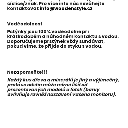
číslice/znak. Pro více info nás neváhejte
kontaktovat
info@woodenstyle.cz
Voděodolnost
Pstýnky jsou 100% voděodolné při
krátkodobém a náhodném kontaktu s vodou.
Doporučujeme prstýnek vždy sundávat,
pokud víme, že přijde do styku s vodou.
Nezapomeňte!!!
Každý kus dřeva a minerálů je jiný a výjimečný,
proto se odstín může mírně lišit od
prezentovaných modelů a fotek (barvy
ovlivňuje rovněž nastavení Vašeho monitoru).