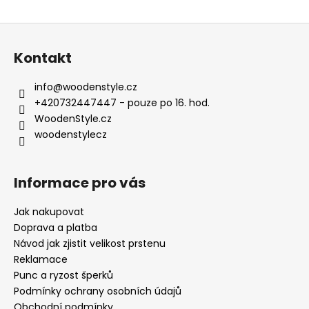
Z
á
Kontakt
p
a
info
@
woodenstyle.cz
t
+420732447447 - pouze po 16. hod.
í
WoodenStyle.cz
woodenstylecz
Informace pro vás
Jak nakupovat
Doprava a platba
Návod jak zjistit velikost prstenu
Reklamace
Punc a ryzost šperků
Podmínky ochrany osobních údajů
Obchodní podmínky