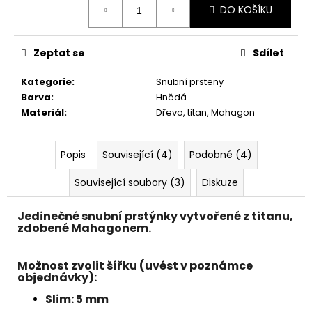
č
DO KOŠÍKU
cena:
u
j
e
Zeptat se
Sdílet
m
e
Kategorie
:
Snubní prsteny
Barva
:
Hnědá
Materiál
:
Dřevo, titan, Mahagon
Popis
Související (4)
Podobné (4)
Související soubory (3)
Diskuze
Jedinečné snubní prstýnky vytvořené z
titanu,
zdobené
Mahagonem.
Možnost zvolit šířku (uvést v poznámce
objednávky):
Slim: 5 mm