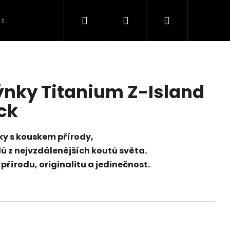
Hledat
Přihlášení
Nákupní
Blog
Recenze
Galerie inspirací
O 
košík
ýnky Titanium Z-Island
ck
ky s kouskem přírody,
lů z nejvzdálenějších koutů světa.
přírodu, originalitu a jedinečnost.