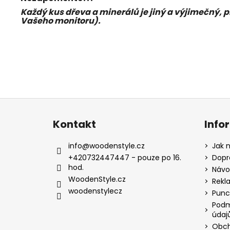
Každý kus dřeva a minerálů je jiný a výjimečný, 
Vašeho monitoru).
Z
á
Kontakt
Info
p
a
info
@
woodenstyle.cz
Jak 
t
+420732447447 - pouze po 16.
Dopr
hod.
í
Návod
WoodenStyle.cz
Rekl
woodenstylecz
Punc
Podm
údaj
Obch