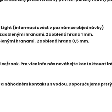
a
Light
(informaci uvést v poznámce objednávky)
ě zaoblenými hranami. Zaoblená hrana 1 mm.
zaoblenými hranami. Zaoblená hrana 0,5 mm.
ice/znak. Pro více info nás neváhejte kontaktovat
in
 a náhodném kontaktu s vodou. Doporučujeme prstýn