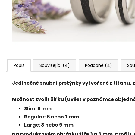
Popis
Související (4)
Podobné (4)
Sou
Jedinečné snubní prstýnky vytvořené z
titanu,
z
Možnost zvolit šířku (uvést v poznámce objedn
Slim: 5 mm
Regular: 6 nebo 7 mm
Large: 8 nebo 9 mm
Na produktovém obrázku šíře 3 a 6 mm, profil L