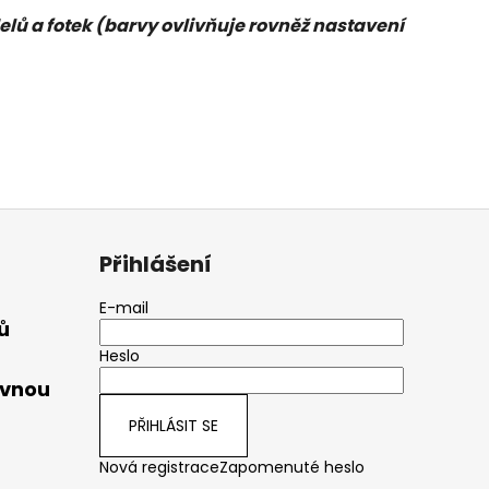
elů a fotek (barvy ovlivňuje rovněž nastavení
Přihlášení
E-mail
ů
Heslo
ávnou
PŘIHLÁSIT SE
Nová registrace
Zapomenuté heslo