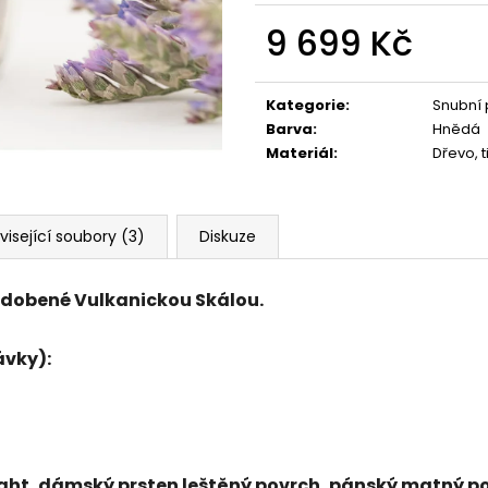
9 699 Kč
Měrná
cena:
Kategorie
:
Snubní 
Barva
:
Hnědá
Materiál
:
Dřevo, 
visející soubory (3)
Diskuze
dobené
Vulkanickou Skálou.
ávky):
ight, dámský prsten leštěný povrch, pánský matný p