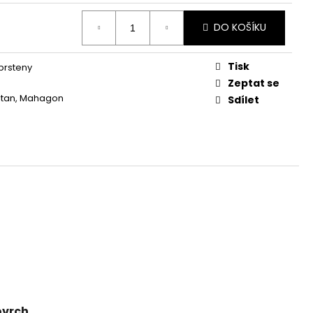
DO KOŠÍKU
Tisk
prsteny
Zeptat se
titan, Mahagon
Sdílet
ovrch.