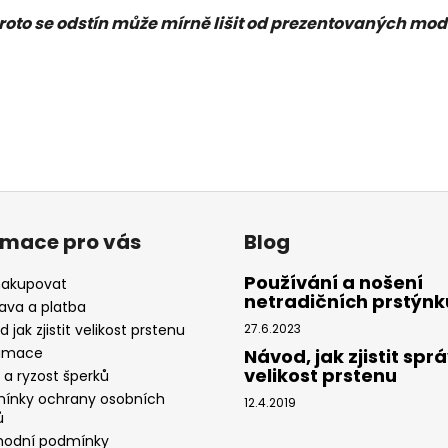
proto se odstín může mírně lišit od prezentovaných mod
rmace pro vás
Blog
Používání a nošení
nakupovat
netradičních prstýnk
ava a platba
 jak zjistit velikost prstenu
27.6.2023
amace
Návod, jak zjistit spr
velikost prstenu
 a ryzost šperků
ínky ochrany osobních
12.4.2019
ů
odní podmínky