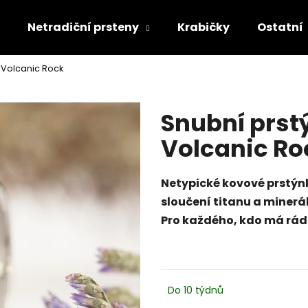
Netradiční prsteny
Krabičky
Ostatní
 Volcanic Rock
Co potřebujete najít?
Snubní prst
HLEDAT
Volcanic Ro
Netypické kovové prstýn
Doporučujeme
sloučení titanu a minerá
Pro každého, kdo má rád 
Do 10 týdnů