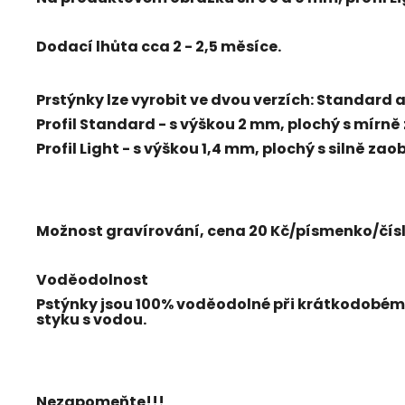
Dodací lhůta cca 2 - 2,5 měsíce.
Prstýnky lze vyrobit ve dvou verzích:
Standard
Profil Standard - s výškou 2 mm, plochý s mírn
Profil Light - s výškou 1,4 mm, plochý s silně 
Možnost gravírování, cena 20 Kč/písmenko/čísl
Voděodolnost
Pstýnky jsou 100% voděodolné při krátkodobém
styku s vodou.
Nezapomeňte!!!