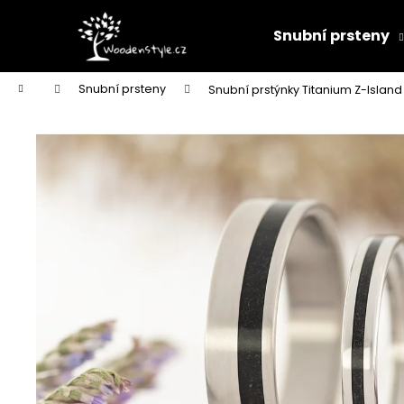
K
Přejít
na
o
Snubní prsteny
obsah
Zpět
Zpět
š
do
do
í
Domů
Snubní prsteny
Snubní prstýnky Titanium Z-Island
k
obchodu
obchodu