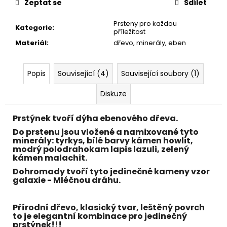
č
Zeptat se
Sdílet
u
j
Prsteny pro každou
Kategorie
:
příležitost
e
Materiál
:
dřevo, minerály, eben
m
e
Popis
Související (4)
Související soubory (1)
Diskuze
Prstýnek tvoří dýha
ebenového dřeva
.
Do prstenu jsou vložené a namixované tyto
minerály:
tyrkys
, bílé barvy kámen
howlit
,
modrý polodrahokam
lapis lazuli
, zelený
kámen
malachit
.
Dohromady tvoří tyto jedinečné kameny vzor
galaxie - Mléčnou dráhu.
Přírodní dřevo, klasický tvar, leštěný povrch
to je elegantní kombinace pro jedinečný
prstýnek!!!