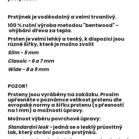
Prstýnek je voděodolný a velmi trvanlivý.
100 % ruční výroba metodou "bentwood" -
ohýbání dřeva za tepla.
Prsten je velmi lehký a tenký, k dispozici jsou
různé šířky, které je možno zvolit
Slim - 5 mm
Classic - 6 a 7 mm
Wide - 8 a 9 mm
POZOR!
Prsteny jsou vyráběny na zakázku. Prosím
upřesněte v poznámce velikost prstenu dle
evropské normy a šířku prstenu (s přesností
na 1 mm) a možnosti úpravy.
Možnost výběru povrchové úpravy:
Standardní lesk -
jedná se o lesklý průsvitný
lak, který chrání povrch prstýnků.