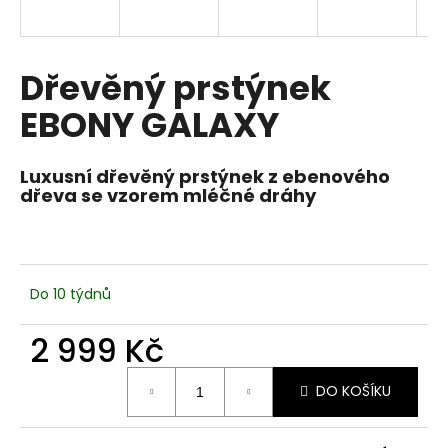
a
j
í
Dřevěný prstýnek
t
EBONY GALAXY
?
Luxusní dřevěný prstýnek z ebenového
dřeva se vzorem mléčné dráhy
HLEDAT
Do 10 týdnů
D
o
2 999 Kč
p
Měrná
o
DO KOŠÍKU
cena:
r
u