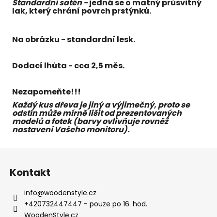
Standardní satén -
jedná se o matný průsvitný
lak, který chrání povrch prstýnků.
Na obrázku - standardní lesk.
Dodací lhůta - cca 2,5 měs.
Nezapomeňte!!!
Každý kus dřeva je jiný a výjimečný, proto se
odstín může mírně lišit od prezentovaných
modelů a fotek (barvy ovlivňuje rovněž
nastavení Vašeho monitoru).
Z
á
Kontakt
p
a
info
@
woodenstyle.cz
t
+420732447447 - pouze po 16. hod.
í
WoodenStyle.cz