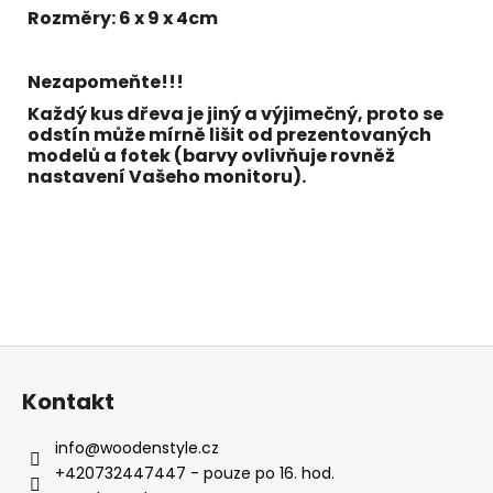
Rozměry: 6 x 9 x 4cm
Nezapomeňte!!!
Každý kus dřeva je jiný a výjimečný, proto se
odstín může mírně lišit od prezentovaných
modelů a fotek (barvy ovlivňuje rovněž
nastavení Vašeho monitoru).
Z
á
Kontakt
p
a
info
@
woodenstyle.cz
t
+420732447447 - pouze po 16. hod.