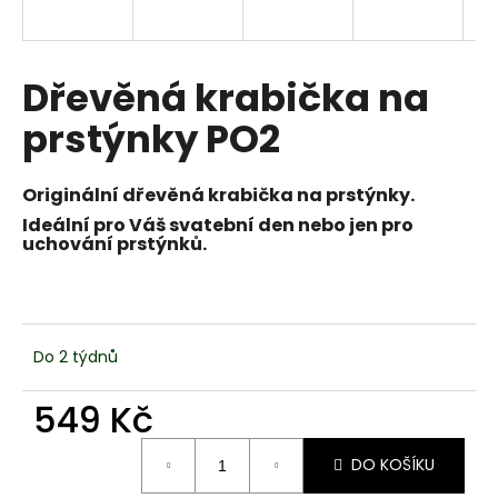
a
j
í
Dřevěná krabička na
t
prstýnky PO2
?
Originální dřevěná krabička na prstýnky.
Ideální pro Váš svatební den nebo jen pro
uchování prstýnků.
HLEDAT
D
Do 2 týdnů
o
p
549 Kč
o
Měrná
r
DO KOŠÍKU
cena:
u