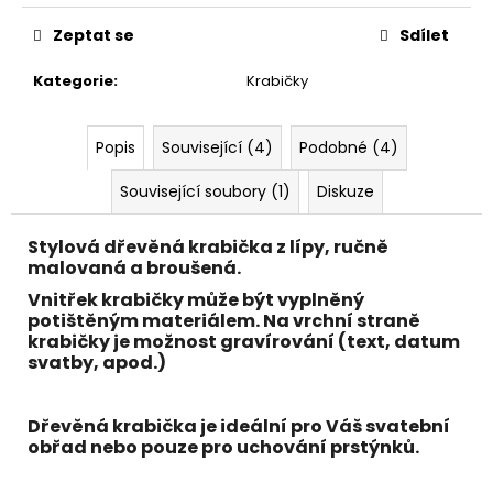
č
u
Zeptat se
Sdílet
j
e
Kategorie
:
Krabičky
m
e
Popis
Související (4)
Podobné (4)
Související soubory (1)
Diskuze
Stylová dřevěná krabička z
lípy,
ručně
malovaná a broušená.
Vnitřek krabičky může být vyplněný
potištěným materiálem. Na vrchní straně
krabičky je možnost gravírování (text, datum
svatby, apod.)
Dřevěná krabička je ideální pro Váš svatební
obřad nebo pouze pro uchování prstýnků.