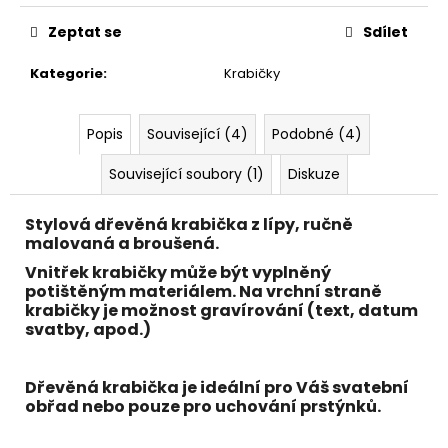
č
u
Zeptat se
Sdílet
j
e
Kategorie
:
Krabičky
m
e
Popis
Související (4)
Podobné (4)
Související soubory (1)
Diskuze
Stylová dřevěná krabička z
lípy,
ručně
malovaná a broušená.
Vnitřek krabičky může být vyplněný
potištěným materiálem. Na vrchní straně
krabičky je možnost gravírování (text, datum
svatby, apod.)
Dřevěná krabička je ideální pro Váš svatební
obřad nebo pouze pro uchování prstýnků.