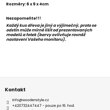
Rozměry: 6 x 9 x 4cm
Nezapomeňte!!!
Každý kus dřeva je jiný a výjimečný, proto se
odstín může mírně lišit od prezentovaných
modelů a fotek (barvy ovlivňuje rovněž
nastavení Vašeho monitoru).
Z
á
Kontakt
p
a
info
@
woodenstyle.cz
t
+420732447447 - pouze po 16. hod.