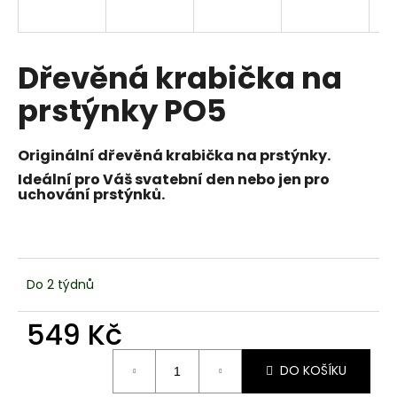
a
j
í
Dřevěná krabička na
t
prstýnky PO5
?
Originální dřevěná krabička na prstýnky.
Ideální pro Váš svatební den
nebo jen pro
uchování prstýnků.
HLEDAT
D
Do 2 týdnů
o
p
549 Kč
o
Měrná
r
DO KOŠÍKU
cena:
u