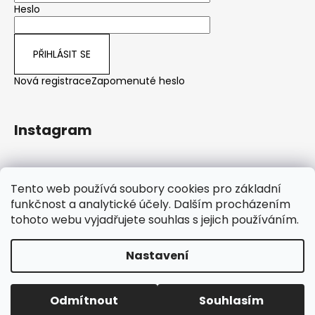
Heslo
PŘIHLÁSIT SE
Nová registrace
Zapomenuté heslo
Instagram
Sledovat na Instagramu
Tento web používá soubory cookies pro základní
funkčnost a analytické účely. Dalším procházením
tohoto webu vyjadřujete souhlas s jejich používáním.
Nastavení
Od 1. ledna 2026 omezený provoz v zákaznickém servisu –
Vytvořil Shoptet
dotazy vyřizujeme přednostně emailem (odpověď do 2
pracovních dnů), telefonicky po 16. hodině. Objednávky
Copyright 2026
WoodenStyle.cz
. Všechna práva
přijímáme a zpracováváme průběžně jako obvykle.
Odmítnout
Souhlasím
vyhrazena.
Upravit nastavení cookies
Děkujeme za pochopení. Bára - Woodenstyle.cz