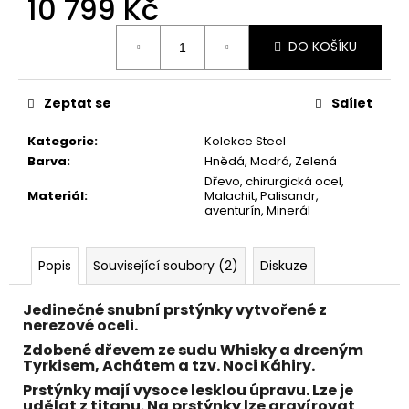
10 799 Kč
č
u
Měrná
j
DO KOŠÍKU
cena:
e
m
e
Zeptat se
Sdílet
Kategorie
:
Kolekce Steel
Barva
:
Hnědá, Modrá, Zelená
Dřevo, chirurgická ocel,
Materiál
:
Malachit, Palisandr,
aventurín, Minerál
Popis
Související soubory (2)
Diskuze
Jedinečné snubní prstýnky vytvořené z
nerezové oceli.
Zdobené dřevem ze sudu Whisky a drceným
Tyrkisem, Achátem
a tzv.
Noci Káhiry
.
Prstýnky mají vysoce lesklou úpravu. Lze je
udělat z titanu. Na prstýnky lze gravírovat