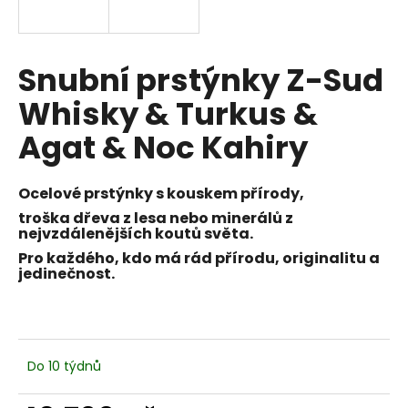
a
j
í
Snubní prstýnky Z-Sud
t
Whisky & Turkus &
?
Agat & Noc Kahiry
Ocelové prstýnky s kouskem přírody,
HLEDAT
troška dřeva z lesa nebo minerálů z
nejvzdálenějších koutů světa.
Pro každého, kdo má rád přírodu, originalitu a
jedinečnost.
D
o
p
o
Do 10 týdnů
r
u