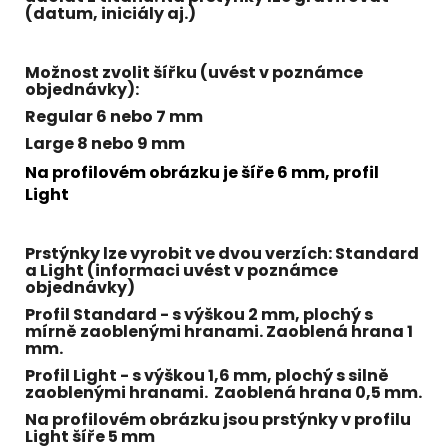
(datum, iniciály aj.)
Možnost zvolit šířku (uvést v poznámce
objednávky):
Regular 6 nebo 7 mm
Large 8 nebo 9 mm
Na profilovém obrázku je šíře 6 mm, profil
Light
Prstýnky lze vyrobit ve dvou verzích:
Standard
a
Light
(informaci uvést v poznámce
objednávky)
Profil Standard - s výškou 2 mm, plochý s
mírně zaoblenými hranami. Zaoblená hrana 1
mm.
Profil Light - s výškou 1,6 mm, plochý s silně
zaoblenými hranami. Zaoblená hrana 0,5 mm.
Na profilovém obrázku jsou prstýnky v profilu
Light šíře 5 mm