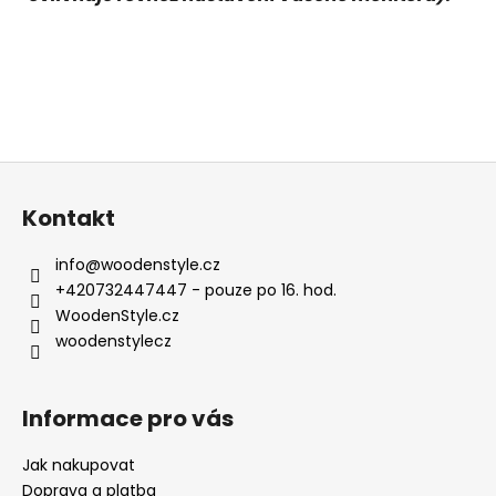
Z
á
Kontakt
p
a
info
@
woodenstyle.cz
t
+420732447447 - pouze po 16. hod.
í
WoodenStyle.cz
woodenstylecz
Informace pro vás
Jak nakupovat
Doprava a platba