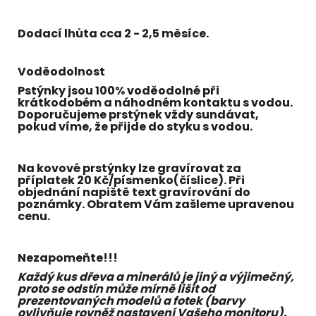
Dodací lhůta cca 2 - 2,5 měsíce.
Voděodolnost
Pstýnky jsou 100% voděodolné při
krátkodobém a náhodném kontaktu s vodou.
Doporučujeme prstýnek vždy sundávat,
pokud víme, že přijde do styku s vodou.
Na kovové prstýnky lze gravírovat za
příplatek 20 Kč/písmenko(číslice). Při
objednání napiště text gravírování do
poznámky. Obratem Vám zašleme upravenou
cenu.
Nezapomeňte!!!
Každý kus dřeva a minerálů je jiný a výjimečný,
proto se odstín může mírně lišit od
prezentovaných modelů a fotek (barvy
ovlivňuje rovněž nastavení Vašeho monitoru).