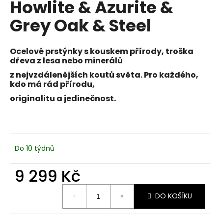
Howlite & Azurite &
a
Grey Oak & Steel
j
í
t
Ocelové prstýnky s kouskem přírody, troška
dřeva z lesa nebo minerálů
?
z nejvzdálenějších koutů světa.
Pro každého,
kdo má rád přírodu,
originalitu a jedinečnost.
HLEDAT
Do 10 týdnů
D
o
9 299 Kč
p
o
Měrná
DO KOŠÍKU
cena:
r
u