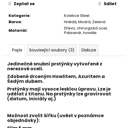
č
Zeptat se
Sdílet
u
j
Kategorie
:
Kolekce Steel
e
Barva
:
Hnědá, Modrá, Zelená
m
Dřevo, chirurgická ocel,
Materiál
:
e
Palisandr, howlite
Popis
Související soubory (3)
Diskuze
Jedinečné snubní prstýnky vytvořené z
nerezové oceli.
Zdobené drceným
Howlitem, Azuritem a
Šedým dubem.
Prstýnky mají vysoce lesklou úpravu. Lze je
udělat z titanu. Na prstýnky lze gravírovat
(datum, iniciály aj.)
Možnost zvolit šířku (uvést v poznámce
objednávky):