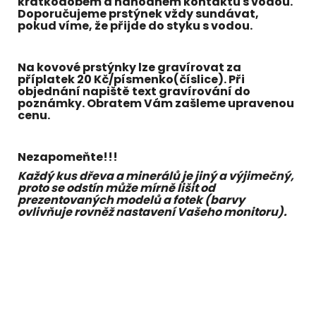
krátkodobém a náhodném kontaktu s vodou.
Doporučujeme prstýnek vždy sundávat,
pokud víme, že přijde do styku s vodou.
Na kovové prstýnky lze gravírovat za
příplatek 20 Kč/písmenko(číslice). Při
objednání napiště text gravírování do
poznámky. Obratem Vám zašleme upravenou
cenu.
Nezapomeňte!!!
Každý kus dřeva a minerálů je jiný a výjimečný,
proto se odstín může mírně lišit od
prezentovaných modelů a fotek (barvy
ovlivňuje rovněž nastavení Vašeho monitoru).