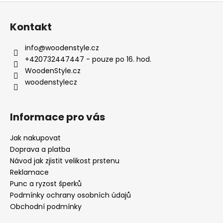
Z
á
Kontakt
p
a
info
@
woodenstyle.cz
t
+420732447447 - pouze po 16. hod.
í
WoodenStyle.cz
woodenstylecz
Informace pro vás
Jak nakupovat
Doprava a platba
Návod jak zjistit velikost prstenu
Reklamace
Punc a ryzost šperků
Podmínky ochrany osobních údajů
Obchodní podmínky