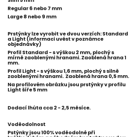
Slim 5 mm
Regular 6 nebo 7 mm
Large 8 nebo 9 mm
Prstýnky lze vyrobit ve dvou verzích:
Standard
a
Light
(informaci uvést v poznámce
objednávky)
Profil Standard - s výškou 2 mm, plochý s
mírně zaoblenými hranami. Zaoblená hrana 1
mm.
Profil Light - s výškou 1,6 mm, plochý s silně
zaoblenými hranami. Zaoblená hrana 0,5 mm.
Na profilovém obrázku jsou prstýnky v profilu
Light šíře 5 mm
Dodací lhůta cca 2 - 2,5 měsíce.
Voděodolnost
Pstýnky jsou 100% voděodolné při