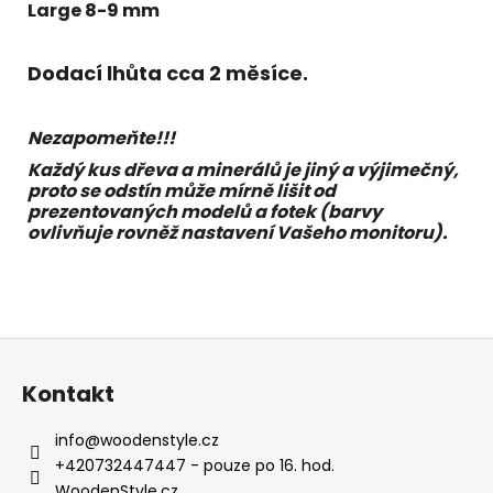
Large 8-9 mm
Dodací lhůta cca 2 měsíce.
Nezapomeňte!!!
Každý kus dřeva a minerálů je jiný a výjimečný,
proto se odstín může mírně lišit od
prezentovaných modelů a fotek (barvy
ovlivňuje rovněž nastavení Vašeho monitoru).
Z
á
Kontakt
p
a
info
@
woodenstyle.cz
t
+420732447447 - pouze po 16. hod.
WoodenStyle.cz