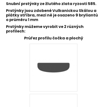
Snubní prstýnky ze žlutého
zlata ryzosti 585
.
Prstýnky jsou zdobené
Vulkanickou Skálou a
plátky stříbra, mezi ně je osazeno 9 bryliantů
o průměru 1 mm
Prstýnky můžeme vyrobit ve 2 různých
profilech:
Průřez profilu čočka a plochý