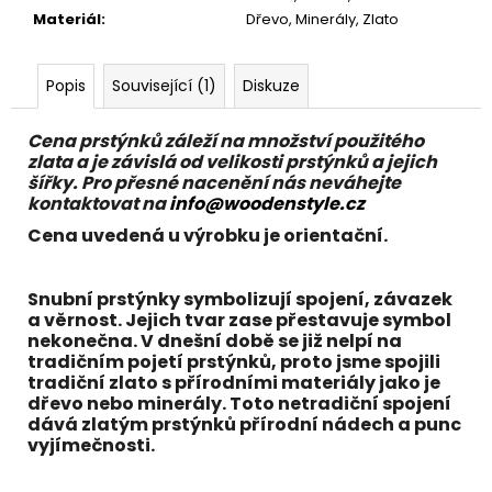
č
Materiál
:
Dřevo, Minerály, Zlato
u
j
e
Popis
Související (1)
Diskuze
m
e
Cena prstýnků záleží na množství použitého
zlata a je závislá od velikosti prstýnků a jejich
šířky. Pro přesné nacenění nás neváhejte
kontaktovat na
info@woodenstyle.cz
Cena uvedená u výrobku je orientační.
Snubní prstýnky symbolizují spojení, závazek
a věrnost. Jejich tvar zase přestavuje symbol
nekonečna. V dnešní době se již nelpí na
tradičním pojetí prstýnků, proto jsme spojili
tradiční
zlato
s přírodními materiály jako je
dřevo
nebo
minerály
. Toto netradiční spojení
dává zlatým prstýnků přírodní nádech a punc
vyjímečnosti.