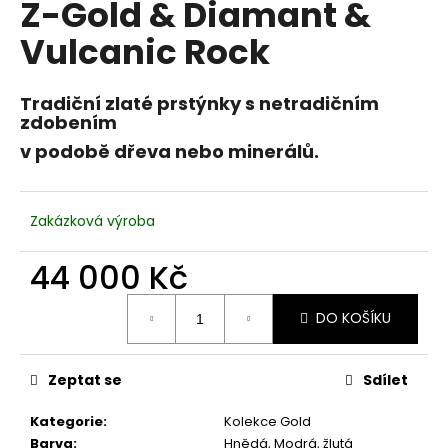
Z-Gold & Diamant &
a
Vulcanic Rock
j
í
t
Tradiční zlaté prstýnky s netradičním
zdobením
?
v podobě dřeva nebo minerálů.
Zakázková výroba
HLEDAT
44 000 Kč
Měrná
D
DO KOŠÍKU
cena:
o
p
Zeptat se
Sdílet
o
r
Kategorie
:
Kolekce Gold
u
Barva
:
Hnědá, Modrá, žlutá