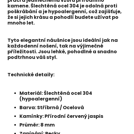
práci a jedinečnému vzoru přírodního
kamene. Šlechtěná ocel 304 je odolná proti
poškrábání a je hypoalergenní, což zajišťuje,
že si jejich krásu a pohodlí budete užívat po
mnoho let.
Tyto elegantní náušnice jsou ideální jak na
každodenní nošení, tak na výjimečné
příležitosti. Jsou lehké, pohodlné a snadno
podtrhnou váš styl.
Technické detaily:
Materiál:
Šlechtěná ocel 304
(hypoalergenní)
Barva:
Stříbrná / Ocelová
Kamínky:
Přírodní červený jaspis
Průměr:
8 mm
Zapínání:
Pecky