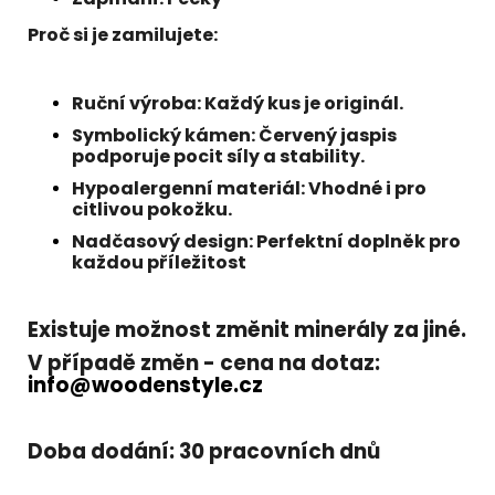
Proč si je zamilujete:
Ruční výroba:
Každý kus je originál.
Symbolický kámen:
Červený jaspis
podporuje pocit síly a stability.
Hypoalergenní materiál:
Vhodné i pro
citlivou pokožku.
Nadčasový design:
Perfektní doplněk pro
každou příležitost
Existuje možnost změnit
minerály za jiné.
V případě změn - cena na dotaz:
info@woodenstyle.cz
Doba dodání:
30 pracovních dnů