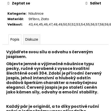
č
Zeptat se
Sdílet
u
j
Kategorie
:
Náušnice
e
Materiál
:
Stříbro, Zlato
m
Velikost
:
43,44,45,46,47,48,49,50,51,52,53,54,55,56,57,58,59,60
e
Popis
Diskuze
Vyjádřete svou sílu a odvahu s červeným
jaspisem.
Objevte jemné a výjimečné náušnice typu
pecky, ručně vyrobené z vysoce kvalitní
šlechtěné oceli 304. Zdobí je přírodní
červený
jaspis
, jehož intenzivní a hluboký odstín
dodává šperkům charakter a neobyčejnou
eleganci. Červený jaspis je po staletí ceněn
jako kámen síly, odvahy a emoční stability.
Každý pár je originál, a to díky poctivé ruční