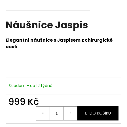
a
j
í
Náušnice Jaspis
t
?
Elegantní náušnice s Jaspisem z chirurgické
oceli.
HLEDAT
Skladem - do 12 týdnů
D
o
999 Kč
p
o
Měrná
DO KOŠÍKU
cena:
r
u