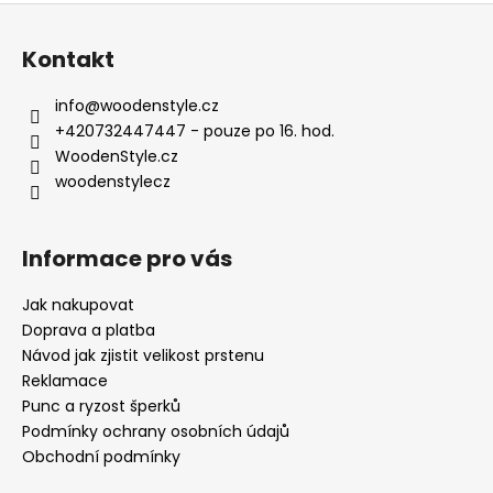
Z
á
Kontakt
p
a
info
@
woodenstyle.cz
t
+420732447447 - pouze po 16. hod.
í
WoodenStyle.cz
woodenstylecz
Informace pro vás
Jak nakupovat
Doprava a platba
Návod jak zjistit velikost prstenu
Reklamace
Punc a ryzost šperků
Podmínky ochrany osobních údajů
Obchodní podmínky