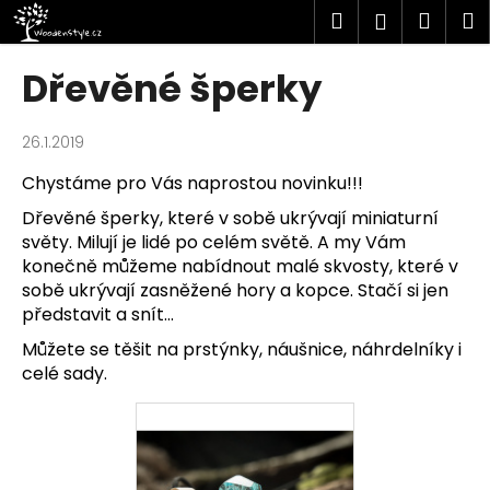
K
Přejít
Hledat
Náku
M
Přihlášen
na
o
obsah
Zpět
Zpět
košík
š
Dřevěné šperky
í
C
k
o
26.1.2019
p
Chystáme pro Vás naprostou novinku!!!
o
Dřevěné šperky, které v sobě ukrývají miniaturní
t
světy. Milují je lidé po celém světě. A my Vám
ř
konečně můžeme nabídnout malé skvosty, které v
e
sobě ukrývají zasněžené hory a kopce. Stačí si jen
b
představit a snít...
u
Můžete se těšit na prstýnky, náušnice, náhrdelníky i
j
celé sady.
e
t
e
n