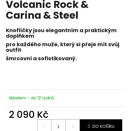
Volcanic Rock &
a
Carina & Steel
j
í
t
Knoflíčky jsou elegantním a praktickým
doplňkem
?
pro každého muže, který si přeje mít svůj
outfit
šmrcovní a sofistikovaný.
HLEDAT
D
Skladem - do 12 týdnů
o
p
2 090 Kč
o
r
Měrná
u
DO KOŠÍKU
cena: