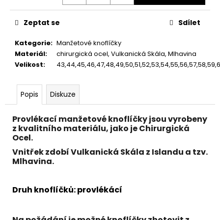
č
u
j
Zeptat se
Sdílet
e
m
Kategorie
:
Manžetové knoflíčky
e
Materiál
:
chirurgická ocel, Vulkanická Skála, Mlhavina
Velikost
:
43,44,45,46,47,48,49,50,51,52,53,54,55,56,57,58,59,60
Popis
Diskuze
Provlékací manžetové knoflíčky jsou vyrobeny
z kvalitního materiálu, jako je Chirurgická
Ocel.
Vnitřek zdobí Vulkanická Skála z Islandu a tzv.
Mlhavina.
Druh knoflíčků: provlékácí
Na požádání je možné knoflíčky zhotovit z