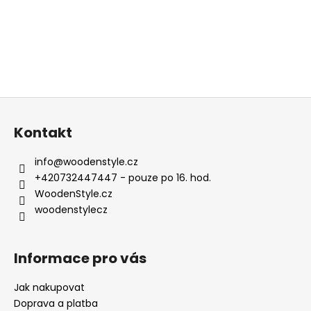
Z
á
Kontakt
p
a
info
@
woodenstyle.cz
t
+420732447447 - pouze po 16. hod.
í
WoodenStyle.cz
woodenstylecz
Informace pro vás
Jak nakupovat
Doprava a platba