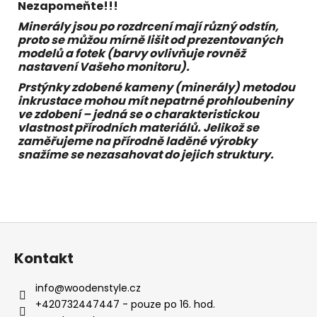
Nezapomeňte!!!
Minerály jsou po rozdrcení mají různý odstín,
proto se můžou mírně lišit od prezentovaných
modelů a fotek (barvy ovlivňuje rovněž
nastavení Vašeho monitoru).
Prstýnky zdobené kameny (minerály) metodou
inkrustace mohou mít nepatrné prohloubeniny
ve zdobení – jedná se o charakteristickou
vlastnost přírodních materiálů. Jelikož se
zaměřujeme na přírodně laděné výrobky
snažíme se nezasahovat do jejich struktury.
Z
á
Kontakt
p
a
info
@
woodenstyle.cz
t
+420732447447 - pouze po 16. hod.