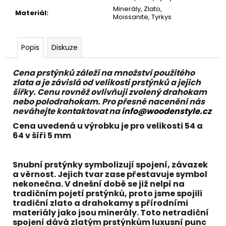
č
Minerály, Zlato,
u
Materiál
:
Moissanite, Tyrkys
j
e
m
Popis
Diskuze
e
Cena prstýnků záleží na množství použitého
zlata a je závislá od velikosti prstýnků a jejich
šířky. Cenu rovněž ovlivňuji zvolený drahokam
nebo polodrahokam. Pro přesné nacenění nás
neváhejte kontaktovat na
info@woodenstyle.cz
Cena uvedená u výrobku je pro velikosti 54 a
64 v šíři 5 mm
Snubní prstýnky symbolizují spojení, závazek
a věrnost. Jejich tvar zase přestavuje symbol
nekonečna. V dnešní době se již nelpí na
tradičním pojetí prstýnků, proto jsme spojili
tradiční
zlato
a drahokamy s přírodními
materiály jako j
sou minerály
. Toto netradiční
spojení dává zlatým prstýnkům luxusní punc