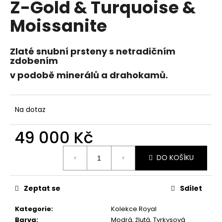
Z-Gold & Turquoise &
a
Moissanite
j
í
t
Zlaté snubní prsteny s netradičním
zdobením
?
v podobě minerálů a drahokamů.
Na dotaz
HLEDAT
49 000 Kč
Měrná
D
DO KOŠÍKU
cena:
o
p
Zeptat se
Sdílet
o
r
Kategorie
:
Kolekce Royal
u
Barva
:
Modrá, žlutá, Tyrkysová