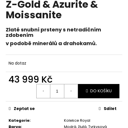
Z-Gold & Azurite &
a
Moissanite
j
í
t
Zlaté snubní prsteny s netradičním
zdobením
?
v podobě minerálů a drahokamů.
Na dotaz
HLEDAT
43 999 Kč
Měrná
D
DO KOŠÍKU
cena:
o
p
Zeptat se
Sdílet
o
r
Kategorie
:
Kolekce Royal
u
Barva
:
Modrá, žlutá, Tyrkysová