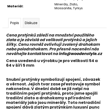
č
Minerály, Zlato,
u
Materiál
:
Moissanite, Tyrkys
j
e
m
Popis
Diskuze
e
Cena prstýnků záleží na množství použitého
zlata a je závislá od velikosti prstýnků a jejich
šířky. Cenu rovněž ovlivňuji zvolený drahokam
nebo polodrahokam. Pro přesné nacenění nás
neváhejte kontaktovat na
info@woodenstyle.cz
Cena uvedená u výrobku je pro velikosti 54 a
64 v šíři 5 mm
Snubní prstýnky symbolizují spojení, závazek
a věrnost. Jejich tvar zase přestavuje symbol
nekonečna. V dnešní době se již nelpí na
tradičním pojetí prstýnků, proto jsme spojili
tradiční
zlato
a drahokamy s přírodními
materiály jako j
sou minerály
. Toto netradiční
spojení dává zlatým prstýnkům luxusní punc