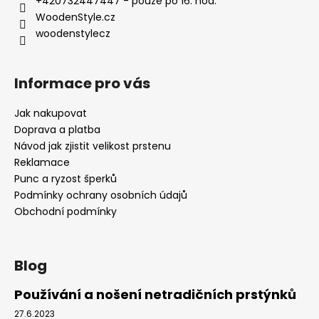
t
+420732447447 - pouze po 16. hod.
í
WoodenStyle.cz
woodenstylecz
Informace pro vás
Jak nakupovat
Doprava a platba
Návod jak zjistit velikost prstenu
Reklamace
Punc a ryzost šperků
Podmínky ochrany osobních údajů
Obchodní podmínky
Blog
Používání a nošení netradičních prstýnků
27.6.2023