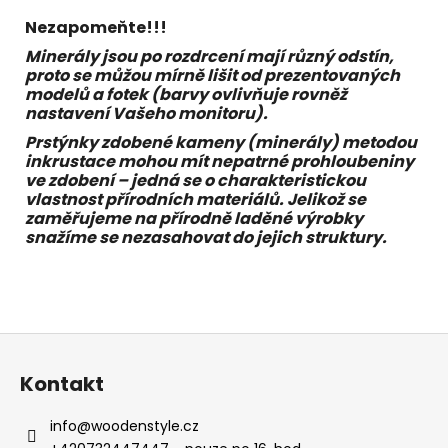
Nezapomeňte!!!
Minerály jsou po rozdrcení mají různý odstín,
proto se můžou mírně lišit od prezentovaných
modelů a fotek (barvy ovlivňuje rovněž
nastavení Vašeho monitoru).
Prstýnky zdobené kameny (minerály) metodou
inkrustace mohou mít nepatrné prohloubeniny
ve zdobení – jedná se o charakteristickou
vlastnost přírodních materiálů. Jelikož se
zaměřujeme na přírodně laděné výrobky
snažíme se nezasahovat do jejich struktury.
Z
á
Kontakt
p
a
info
@
woodenstyle.cz