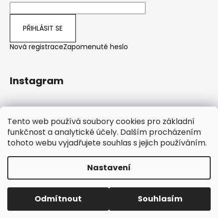
PŘIHLÁSIT SE
Nová registrace
Zapomenuté heslo
Instagram
Sledovat na Instagramu
Tento web používá soubory cookies pro základní
funkčnost a analytické účely. Dalším procházením
tohoto webu vyjadřujete souhlas s jejich používáním.
Nastavení
Od 1. ledna 2026 omezený provoz v zákaznickém servisu –
Vytvořil Shoptet
dotazy vyřizujeme přednostně emailem (odpověď do 2
pracovních dnů), telefonicky po 16. hodině. Objednávky
Copyright 2026
WoodenStyle.cz
. Všechna práva
přijímáme a zpracováváme průběžně jako obvykle.
Odmítnout
Souhlasím
vyhrazena.
Upravit nastavení cookies
Děkujeme za pochopení. Bára - Woodenstyle.cz