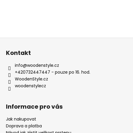
Z
á
Kontakt
p
a
info
@
woodenstyle.cz
t
+420732447447 - pouze po 16. hod.
í
WoodenStyle.cz
woodenstylecz
Informace pro vás
Jak nakupovat
Doprava a platba
Návod jak zjistit velikost prstenu