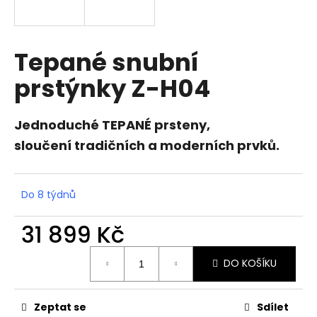
a
j
í
Tepané snubní
t
prstýnky Z-H04
?
Jednoduché TEPANÉ prsteny,
sloučení tradičních a moderních prvků.
HLEDAT
Do 8 týdnů
D
31 899 Kč
o
Měrná
p
DO KOŠÍKU
cena:
o
r
u
Zeptat se
Sdílet