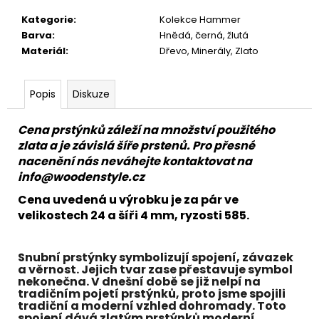
č
u
Kategorie
:
Kolekce Hammer
j
Barva
:
Hnědá, černá, žlutá
e
Materiál
:
Dřevo, Minerály, Zlato
m
e
Popis
Diskuze
Cena prstýnků záleží na množství použitého
zlata a je závislá šíře prstenů. Pro přesné
nacenění nás neváhejte kontaktovat na
info@woodenstyle.cz
Cena uvedená u výrobku je za pár ve
velikostech 24 a šíři 4 mm, ryzosti 585.
Snubní prstýnky symbolizují spojení, závazek
a věrnost. Jejich tvar zase přestavuje symbol
nekonečna. V dnešní době se již nelpí na
tradičním pojetí prstýnků, proto jsme spojili
tradiční a moderní vzhled dohromady. Toto
spojení dává zlatým prstýnků moderní