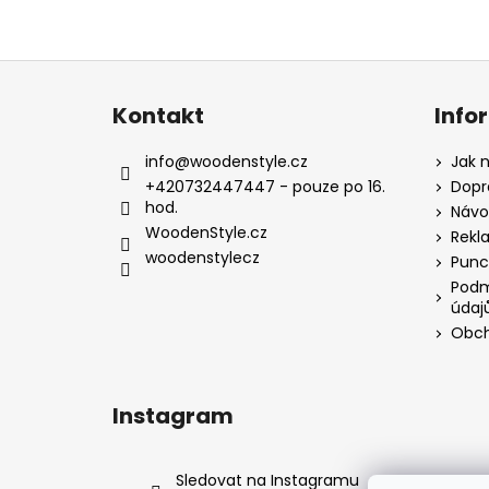
Z
á
Kontakt
Info
p
a
info
@
woodenstyle.cz
Jak 
t
+420732447447 - pouze po 16.
Dopr
hod.
í
Návod
WoodenStyle.cz
Rekl
woodenstylecz
Punc
Podm
údaj
Obch
Instagram
Sledovat na Instagramu