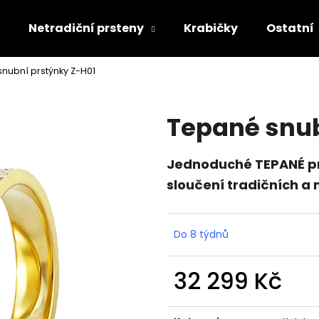
Netradiční prsteny
Krabičky
Ostatní
nubní prstýnky Z-H01
Co potřebujete najít?
Tepané snub
HLEDAT
Jednoduché TEPANÉ pr
sloučení tradičních a
Doporučujeme
Do 8 týdnů
32 299 Kč
Měrná
cena: