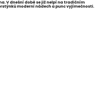
a. V dnešní době se již nelpí na tradičním
 prstýnků moderní nádech a punc vyjímečnosti.