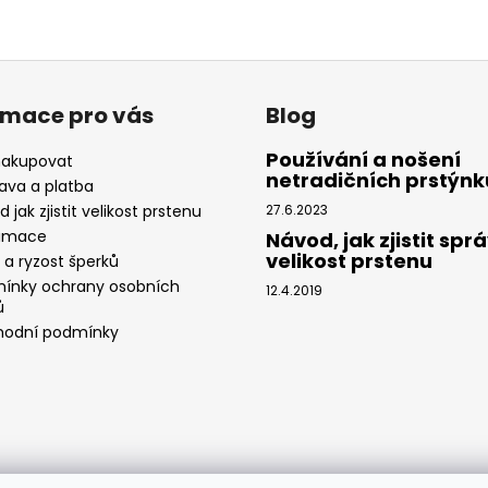
rmace pro vás
Blog
Používání a nošení
nakupovat
netradičních prstýnk
ava a platba
 jak zjistit velikost prstenu
27.6.2023
amace
Návod, jak zjistit spr
velikost prstenu
 a ryzost šperků
ínky ochrany osobních
12.4.2019
ů
odní podmínky