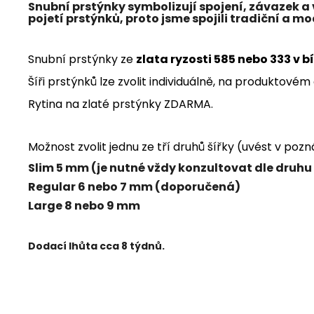
Snubní prstýnky symbolizují spojení, závazek a 
pojetí prstýnků, proto jsme spojili tradiční a
Snubní prstýnky ze
zlata ryzosti 585 nebo 333 v bí
Šíři prstýnků lze zvolit individuálně, na produktové
Rytina na zlaté prstýnky ZDARMA.
Možnost zvolit jednu ze tří druhů šířky (uvést v po
Slim 5 mm (je nutné vždy konzultovat dle druhu
Regular 6 nebo 7 mm (doporučená)
Large 8 nebo 9 mm
Dodací lhůta cca 8 týdnů.