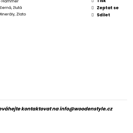
Tisk
e Hammer
černá, žlutá
Zeptat se
inerály, Zlato
Sdílet
 neváhejte kontaktovat na
info@woodenstyle.cz