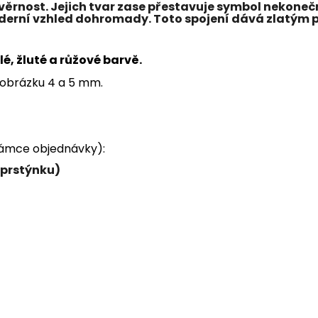
věrnost. Jejich tvar zase přestavuje symbol nekonečn
 moderní vzhled dohromady. Toto spojení dává zlatým
lé, žluté a růžové barvě.
m obrázku 4 a 5 mm.
známce objednávky):
 prstýnku)