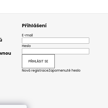
Přihlášení
E-mail
ů
Heslo
ávnou
PŘIHLÁSIT SE
Nová registrace
Zapomenuté heslo