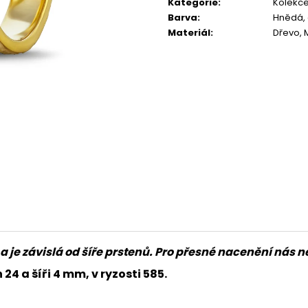
Kategorie
:
Kolekc
Barva
:
Hnědá, 
Materiál
:
Dřevo, M
a je závislá od šíře prstenů. Pro přesné nacenění nás
24 a šíři 4 mm, v ryzosti 585.